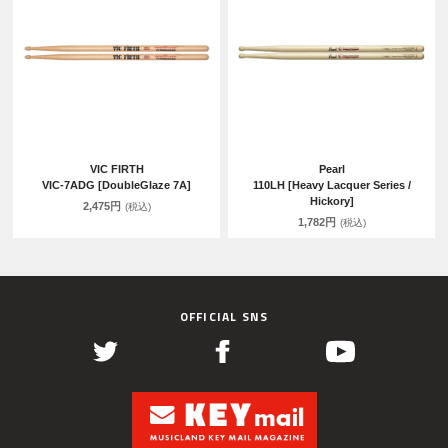
VIC FIRTH
Pearl
VIC-7ADG [DoubleGlaze 7A]
110LH [Heavy Lacquer Series /
Hickory]
2,475円
(税込)
1,782円
(税込)
OFFICIAL SNS