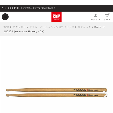
5,000円以上お買い上げで送料無料！
ログイン
カート
TOP
>
アクセサリ
>
ドラム・パーカッション用アクセサリ
>
スティック
> Promuco
18015A [American Hickory - 5A]