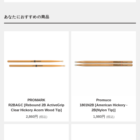
あなたにおすすめの商品
PROMARK
Promuco
R2BAGC [Rebound 2B ActiveGrip
1801N2B [American Hickory -
Clear Hickory Acorn Wood Tip]
2B(Nylon Tip)]
2,860円
1,980円
(税込)
(税込)