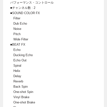
パフォーマンス・コントロール
■チャンネル数 : 2
■SOUND COLOR FX
Filter
Dub Echo
Noise
Pitch
Wide Filter
■BEAT FX
Echo
Ducking Echo
Echo Out
Spiral
Helix
Delay
Reverb
Back Spin
One-shot Spin
Vinyl Brake
One-shot Brake