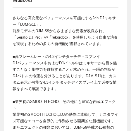
さらなる高次元なパフォーマンスを可能にする2ch DJミキサ
ー「DJM-S11」。
前身モデルのDJM-S9からさまざまな要素が改良され、
「Serato DJ Pro」や「rekordbox」を使用したより自由な演奏
を実現するための多くの新機能が搭載されています。
■高フレームレートの4.3インチタッチディスプレイ
DJパフォーマンス中およびDJバトル中はミキサーから目を離
すことなく集中力を維持することが求められ、一瞬の判断が
DJバトルの命運を分けることがあります。DJM-S11は、カス
タム表示が可能な4.3インチタッチディスプレイ上で必要な情
報をすべて確認できます。
■業界初のSMOOTH ECHO、その他にも豊富な内蔵エフェク
ト
業界初のSMOOTH ECHOはDJの動作に連動して、カスタマイ
ズ可能なエコーを自動的に作動させる画期的な新機能です。
またエフェクトの種類においては、DJM-S9搭載の15種類の