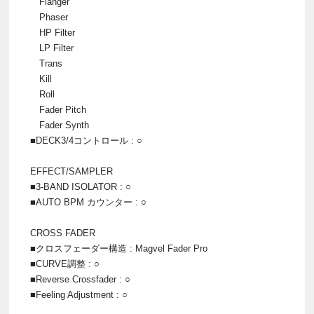
Flanger
Phaser
HP Filter
LP Filter
Trans
Kill
Roll
Fader Pitch
Fader Synth
■DECK3/4コントロール : ○
EFFECT/SAMPLER
■3-BAND ISOLATOR : ○
■AUTO BPM カウンター : ○
CROSS FADER
■クロスフェーダー構造 : Magvel Fader Pro
■CURVE調整 : ○
■Reverse Crossfader : ○
■Feeling Adjustment : ○