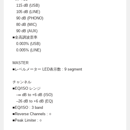
115 dB (USB)
105 dB (LINE)
90 dB (PHONO)
80 dB (MIC)
90 dB (AUX)
■全高調波歪率
0.003% (USB)
0.005% (LINE)
MASTER
■レベルメーター LED表示数 : 9 segment
チャンネル
■EQ/ISO レンジ
–∞ dB to +6 dB (ISO)
–26 dB to +6 dB (EQ)
■EQ/ISO : 3 band
■Reverse Channels : ○
■Peak Limiter : ○