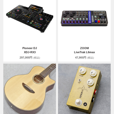
Pioneer DJ
ZOOM
XDJ-RX3
LiveTrak L6max
297,000円
47,900円
(税込)
(税込)