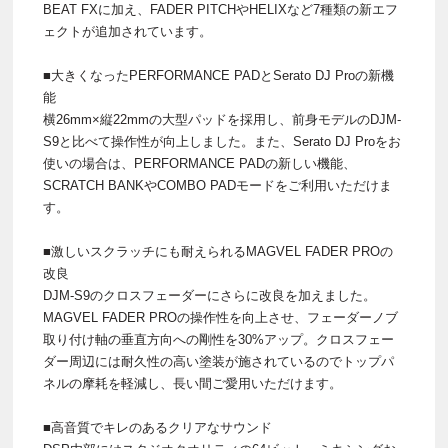
BEAT FXに加え、FADER PITCHやHELIXなど7種類の新エフ
ェクトが追加されています。
■大きくなったPERFORMANCE PADとSerato DJ Proの新機
能
横26mm×縦22mmの大型パッドを採用し、前身モデルのDJM-
S9と比べて操作性が向上しました。また、Serato DJ Proをお
使いの場合は、PERFORMANCE PADの新しい機能、
SCRATCH BANKやCOMBO PADモードをご利用いただけま
す。
■激しいスクラッチにも耐えられるMAGVEL FADER PROの
改良
DJM-S9のクロスフェーダーにさらに改良を加えました。
MAGVEL FADER PROの操作性を向上させ、フェーダーノブ
取り付け軸の垂直方向への剛性を30%アップ。クロスフェー
ダー周辺には耐久性の高い塗装が施されているのでトップパ
ネルの摩耗を軽減し、長い間ご愛用いただけます。
■高音質でキレのあるクリアなサウンド