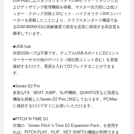
DSP内部にはスタジオクオリティの64ビット・ミキシングお
よびディザリング処理機能を搭載、マスター出力部には低ジ
ッター・クロック回路と32ビット・ハイクオリティD/Aコンバ
ーターを搭載したことにより、クラブスタンダード機器であ
るDJM-900NXS2の高解像度で原音を忠実に再現する高音質を
継承しています。
■USB hub
外部USBハブは不要です。デュアルUSB-AポートにDJコント
ローラーやその他のデバイス（他社製ユニット含む）を直接
接続するだけで、電源を入れてDJプレイすることができま
す。
■Serato DJ Pro
多彩なFX、BEAT JUMP、SLIP機能、QUANTIZEなど高度な
機能を搭載したSerato DJ Proに対応しております。PC/Mac
に接続するだけですぐにお使いいただけます。
■PITCH 'N TIME DJ
付属の「Serato Pitch 'n Time DJ Expansion Pack」を使用す
れば、PITCH PLAY、FLIP、KEY SHIFTの機能が利用できま