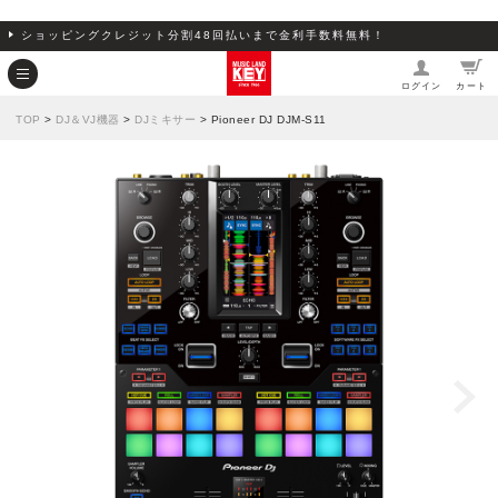
ショッピングクレジット分割48回払いまで金利手数料無料！
ログイン
カート
TOP
>
DJ＆VJ機器
>
DJミキサー
> Pioneer DJ DJM-S11