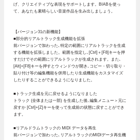
げ、クリエイティブな表現をサポートします。BIABを使っ
て、あなたも素晴らしい音楽作品を生み出しましょう。
【バージョン31の新機能】
■部分的リアルトラック生成機能を拡張
前バージョンで加わった､特定の範囲にリアルトラックを生成
する機能を拡張しました。範囲を指定し､[Ctrl]＋[F8]キーを押
すだけでその範囲にリアルトラックが生成されます。また､
[Alt]+[F8]キーを押すとウィンドウが開き､コピー・切り取り・
貼り付け等の編集機能を併用したり生成機能をカスタマイズ
したりすることができるようになりました。
■トラック生成を元に戻せるようになりました
トラック (全体または一部) を生成した後､編集メニュー＞元に
戻すか [Ctrl]+[Z]キーを使って生成前の状態に戻すことができ
ます。
■リアルドラムトラックの MIDI データを再生
前バージョンで加わった､リアルトラックのMIDIデータ再生機