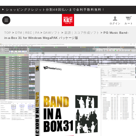
ショッピングクレジット分割48回払いまで金利手数料無料！
ログイン
カート
TOP
>
DTM｜REC｜PA
>
DAWソフト
>
楽譜｜スコア作成ソフト
> PG Music Band-
in-a-Box 31 for Windows MegaPAK パッケージ版