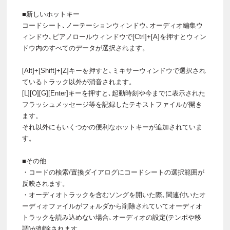
■新しいホットキー
コードシート､ノーテーションウィンドウ､オーディオ編集ウ
ィンドウ､ピアノロールウィンドウで[Ctrl]+[A]を押すとウィン
ドウ内のすべてのデータが選択されます。
[Alt]+[Shift]+[Z]キーを押すと､ミキサーウィンドウで選択され
ているトラック以外が消音されます。
[L][O][G][Enter]キーを押すと､起動時刻や今までに表示された
フラッシュメッセージ等を記録したテキストファイルが開き
ます。
それ以外にもいくつかの便利なホットキーが追加されていま
す。
■その他
・コードの検索/置換ダイアログにコードシートの選択範囲が
反映されます。
・オーディオトラックを含むソングを開いた際､関連付いたオ
ーディオファイルがフォルダから削除されていてオーディオ
トラックを読み込めない場合､オーディオの設定(テンポや移
調)が削除されます。