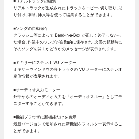
■リアルトラックの編集
リアルトラックが生成されたトラックをコピー､切り取り､貼
り付け､削除､挿入等を使って編集することができます。
■ソングの自動保存
クラッシュ等によって Band-in-a-Box が正しく終了しなかっ
た場合､作業中のソングが自動的に保存され､次回の起動時に
そのソングを開くかどうかのメッセージが表示されます。
■ミキサーにステレオ VU メーター
ミキサーウィンドウの各トラックの VU メーターにステレオ
定位情報が表示されます。
■オーディオ入力モニター
外部からのオーディオ入力を「オーディオスルー」としてモ
ニターすることができます。
■機能ブラウザに新機能だけを表示
最新バージョンで追加された新機能をフィルター表示するこ
とができます。