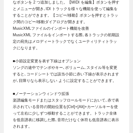
なボタンを 2 つ追加しました。【MIDI を編集】ボタンを押す
とメニューが開き､IDI トラックを様々な機能を使って編集を
することができます。【コピー/移動】ボタンを押すとトラッ
ク間のコピー/移動ダイアログが開きます。
MusicXMLファイルのインポート機能を改善
MusicXML ファイルをインポートする際､各トラックの初期設
定の宛先はメロディートラックでなくユーティリティトラッ
クになります。
■小節設定変更を表す下線はオプション
ソングの途中でテンポやキー､ボリューム､スタイル等を変更
すると､コードシートでは該当小節に赤い下線が表示されます
が､目障りなら表示しない ように設定することができます。
■ノーテーションウィンドウ拡張
楽譜編集モードまたはスタッフロールモードにおいて､赤で表
示されている音符の開始位置を[Ctrl]+[Alt]+カーソルキーを使
って左右に少しずつ移動することができます。トラック全体
を低音譜表に移調した際､音符だけなく休符も低音譜表に表示
されます。