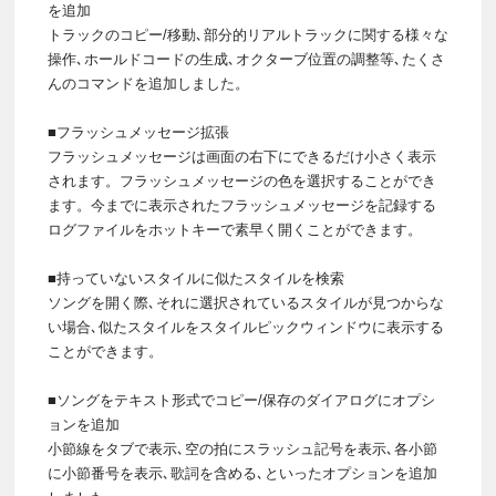
を追加
トラックのコピー/移動､部分的リアルトラックに関する様々な
操作､ホールドコードの生成､オクターブ位置の調整等､たくさ
んのコマンドを追加しました。
■フラッシュメッセージ拡張
フラッシュメッセージは画面の右下にできるだけ小さく表示
されます。フラッシュメッセージの色を選択することができ
ます。今までに表示されたフラッシュメッセージを記録する
ログファイルをホットキーで素早く開くことができます。
■持っていないスタイルに似たスタイルを検索
ソングを開く際､それに選択されているスタイルが見つからな
い場合､似たスタイルをスタイルピックウィンドウに表示する
ことができます。
■ソングをテキスト形式でコピー/保存のダイアログにオプシ
ョンを追加
小節線をタブで表示､空の拍にスラッシュ記号を表示､各小節
に小節番号を表示､歌詞を含める､といったオプションを追加