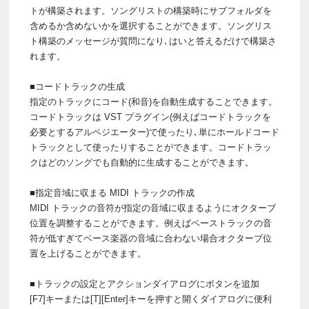
トが構築されます。ソングリストの構築時にサブフォルダを
含めるか含めないかを選択することができます。ソングリス
ト構築のメッセージが質問になり､はいと答えるだけで構築さ
れます。
■コードトラックの生成
指定のトラックにコード(和音)を自動生成することできます。
コードトラックは VST プラグイン(例えばコードトラックを
必要とするアルペジエーター)で使ったり､単にホールドコード
トラックとして使ったりすることができます。コードトラッ
クはどのソングでも自動的に生成することができます。
■指定音域に収まる MIDI トラックの作成
MIDI トラックの音符が指定の音域に収まるようにオクターブ
位置を調整することができます。例えばベーストラックの音
符が低すぎてベース楽器の音域に合わない場合オクターブ位
置を上げることができます。
■トラックの設定とアクションダイアログにボタンを追加
[F7]キーまたは[T][Enter]キーを押すと開くダイアログに便利