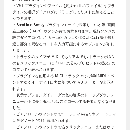
・VST プラグインのファイル (拡張子.dll のファイル) をプラ
グインの選択ダイアログにドラッグしてリストに加えること
ができます。
・Band-in-a-Box をプラグインモードで表示している際､画面
左上部の【DAW】ボタンが赤で表示されます。現行ソングの
設定ダイアログに､1 カッコ/2 カッコや DC al Coda 等の繰り
返し部分で異なるコードを入力可能にするオプションが加わ
りました。
・トラックのタイプが MIDI でもリアルでも､トラックボタン
の右クリックメニューに「Hi-Q 楽器のプリセットを選択」の
コマンドが表示されます。
・プラグインを使用する MIDI トラックでは､推測 MIDI イベ
ントでなくオーディオ出力に基づいて VU メーターが表示さ
れます。
・表示オプションダイアログの色の選択のドロップダウンメ
ニューが下に長く表示され､スクロールする必要がなくなりま
した。
・ピアノロールウィンドウでベロシティを描く際､ベロシティ
は選択ノートだけに適用されます。
・ピアノロールウィンドウで右クリックメニューまたはホッ