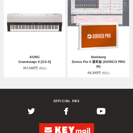
KORG
Steinberg
Grandstage X [GS-X]
Dorico Pro 5 通常版 (DORICO PRO
/R)
357,500円
(税込)
69,300円
(税込)
OFFICIAL SNS