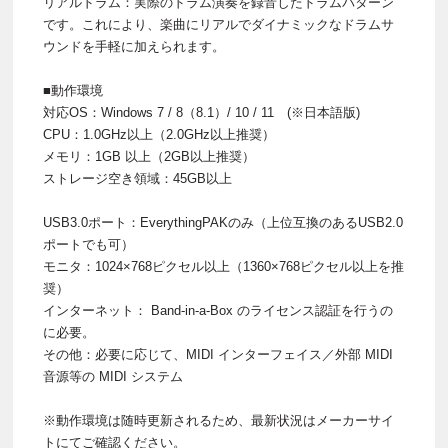
リアルドラム：実際のドラム演奏を録音したドラムパターン
です。これにより、楽曲にリアルでダイナミックなドラムサ
ウンドを手軽に加えられます。
■動作環境
対応OS：Windows 7 / 8（8.1）/ 10 / 11 (※日本語版)
CPU：1.0GHz以上（2.0GHz以上推奨）
メモリ：1GB 以上（2GB以上推奨）
ストレージ空き領域：45GB以上
USB3.0ポート：EverythingPAKのみ（上位互換のあるUSB2.0
ポートでも可）
モニタ：1024×768ピクセル以上（1360×768ピクセル以上を推
奨）
インターネット： Band-in-a-Box のライセンス認証を行うの
に必要。
その他：必要に応じて、MIDI インターフェイス／外部 MIDI
音源等の MIDI システム
※動作環境は随時更新されるため、最新状況はメーカーサイ
トにてご確認ください。