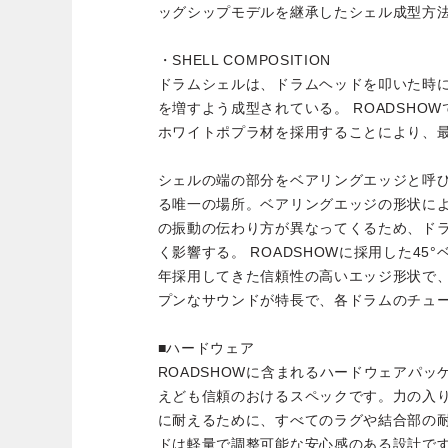
ッグシップモデルを継承したシェル成型方
・SHELL COMPOSITION
ドラムシェルは、ドラムヘッドを叩いた時
を増すよう成型されている。 ROADSHO
ホワイトポプラ材を採用することにより、
シェルの端の部分をベアリングエッジと呼
る唯一の場所。ベアリングエッジの形状に
の振動の伝わり方が異なってくるため、ド
く影響する。 ROADSHOWに採用した45
年採用してきた信頼性の高いエッジ形状で
プンなサウンドが特長で、各ドラムのチュ
■ハードウェア
ROADSHOWに含まれるハードウェアパ
えども信頼のおけるスペックです。力の入
に耐えるために、すべてのラグや結合部の耐
ドは軽量で調整可能な安心感のある設計で