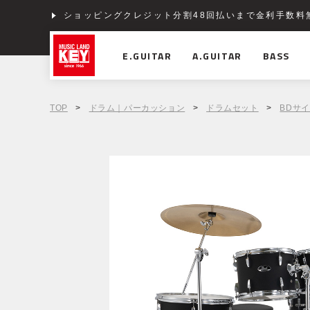
ショッピングクレジット分割48回払いまで金利手数料
E.GUITAR
A.GUITAR
BASS
TOP
>
ドラム｜パーカッション
>
ドラムセット
>
BDサイ