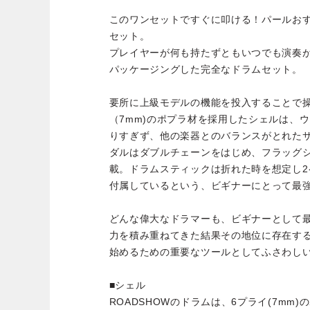
このワンセットですぐに叩ける！パールお
セット。
プレイヤーが何も持たずともいつでも演奏
パッケージングした完全なドラムセット。
要所に上級モデルの機能を投入することで
（7mm)のポプラ材を採用したシェルは、
りすぎず、他の楽器とのバランスがとれた
ダルはダブルチェーンをはじめ、フラッグ
載。ドラムスティックは折れた時を想定し
付属しているという、ビギナーにとって最
どんな偉大なドラマーも、ビギナーとして
力を積み重ねてきた結果その地位に存在す
始めるための重要なツールとしてふさわしいの
■シェル
ROADSHOWのドラムは、6プライ(7mm