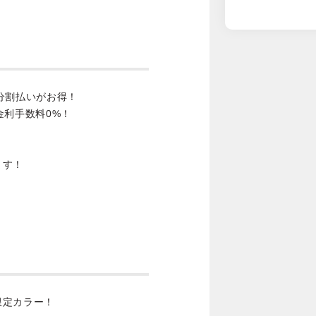
分割払いがお得！
金利手数料0%！
ます！
限定カラー！