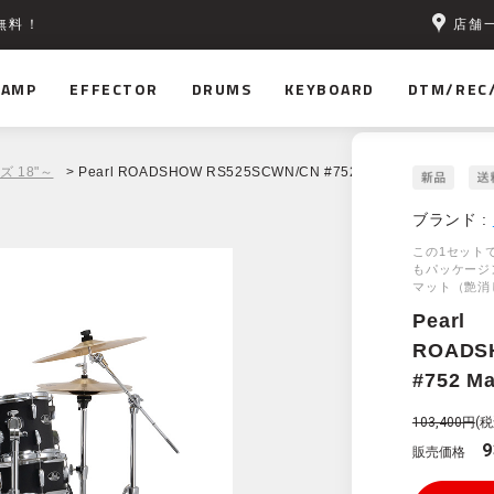
店舗
無料！
AMP
EFFECTOR
DRUMS
KEYBOARD
DTM/REC
ズ 18"～
> Pearl ROADSHOW RS525SCWN/CN #752 Matte Asphalt Black
ブランド :
この1セット
もパッケージ
マット（艶消
Pearl
ROADS
#752 Ma
103,400円
(税
9
販売価格