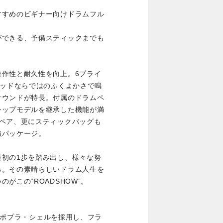
すすめのビギナー向けドラムフル
ができる、予備スティックまでも
操作性と耐久性を向上。6プライ
ウッドならではのふくよかさで鳴
サウンドが特長。付属のドラムペ
シップモデルを継承した機能が満
2ペア、更にスティックバッグも
強パッケージ。
最初の1歩を踏み出し、様々な努
る。その素晴らしいドラム人生を
がこの“ROADSHOW”。
)のポプラ・シェルを採用し、フラ