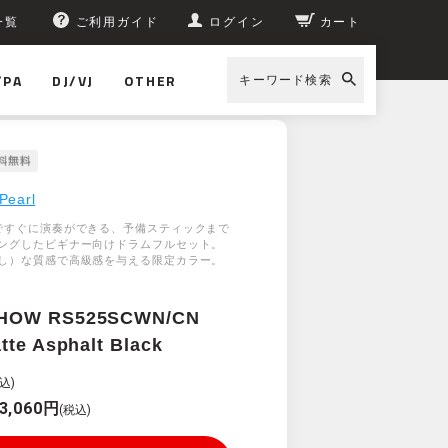
一覧
ご利用ガイド
ログイン
カート
/PA
DJ/VJ
OTHER
キーワード検索
Pearl
ですぐに演奏ができる、予備スティックまで
ングしたビギナー向けドラムフルセット。
し）な質感で高級感を与える限定カラー。
HOW RS525SCWN/CN
tte Asphalt Black
込)
3,060円
(税込)