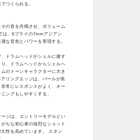
法でつくられる。
にその音を共鳴させ、ボリューム
Wでは、6プライの7mmアジアン
最適な音色とパワーを実現する。
び、ドラムヘッドがシェルに接す
より、ドラムヘッドからシェルへ
ラムのトーンキャラクターに大き
°ベアリングエッジは、パールが長
、非常にレスポンスがよく、オー
ーニングもしやすくする。
ッケージは、エントリーモデルとい
りがちな初心者の強烈なショット
久性を高めています。 スタン
す。