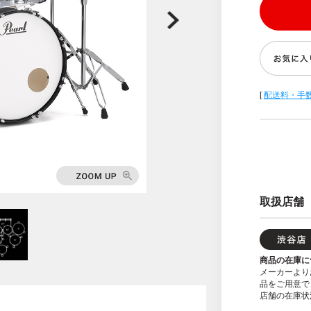
[
配送料・手
取扱店舗
商品の在庫に
メーカーより
品をご用意で
店舗の在庫状