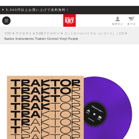
5,000円以上お買い上げで送料無料！
ログイン
カート
TOP
>
アクセサリ
>
DJ用アクセサリ
>
コントロールバイナル（レコード）｜CD
>
Native Instruments Traktor Control Vinyl Purple