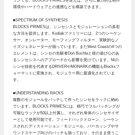
ランでも、BLOCKS PRIMESを使えば、さらに魅力的な制作
環境やハードウェアとの連携などを構築できます。
■SPECTRUM OF SYNTHESIS
BLOCKS PRIMESは、シンセシスとモジュレーションの多彩
な方法を提供します。Kodiakファミリーには、2つのシーケン
サー、オシレーター、モーフィングフィルター、実験的なノ
イズジェネレーターが揃っています。またWest Coastの4つの
エレメントは、シンセの先駆者Don Buchlaと彼の遊び心のあ
るシンセシスへのアプローチから影響を受けています。NIの
シンセ技術を代表するDRIVERやMONARKの機能もBlocksフ
ォーマットに変換され、モジュラー用に最適化されていま
す。
■UNDERSTANDING RACKS
複数のモジュールをパッチして作ったシンセをラックに納め
ています。BLOCKS PRIMESには、精巧でフルパッチングが
可能なラックが50以上付属し、それぞれ単体のシンセサイザ
ーとして使用可能です。フィードバックドローン、シーケン
スされたディストーション・モジュール、パーカッシブやサ
ウンドスケープ向けのパッチも揃っており、そのまま使うこ