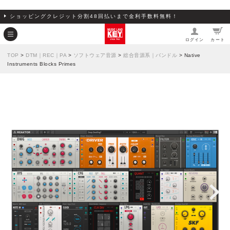
ショッピングクレジット分割48回払いまで金利手数料無料！
ログイン
カート
TOP
>
DTM｜REC｜PA
>
ソフトウェア音源
>
総合音源系｜バンドル
> Native
Instruments Blocks Primes