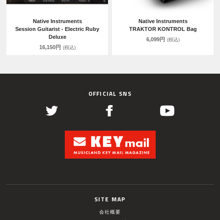
Native Instruments
Native Instruments
Session Guitarist - Electric Ruby
TRAKTOR KONTROL Bag
Deluxe
6,099円
(税込)
16,150円
(税込)
OFFICIAL SNS
SITE MAP
会社概要