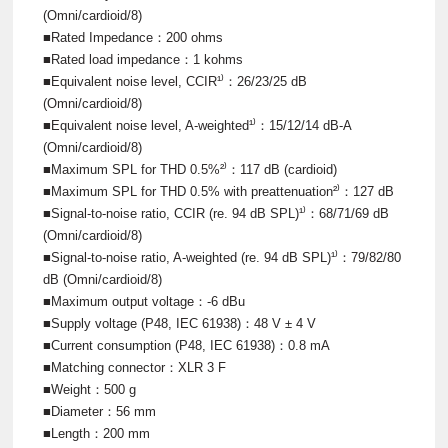
(Omni/cardioid/8)
■Rated Impedance：200 ohms
■Rated load impedance：1 kohms
■Equivalent noise level, CCIR¹⁾：26/23/25 dB
(Omni/cardioid/8)
■Equivalent noise level, A-weighted¹⁾：15/12/14 dB-A
(Omni/cardioid/8)
■Maximum SPL for THD 0.5%²⁾：117 dB (cardioid)
■Maximum SPL for THD 0.5% with preattenuation²⁾：127 dB
■Signal-to-noise ratio, CCIR (re. 94 dB SPL)¹⁾：68/71/69 dB
(Omni/cardioid/8)
■Signal-to-noise ratio, A-weighted (re. 94 dB SPL)¹⁾：79/82/80
dB (Omni/cardioid/8)
■Maximum output voltage：-6 dBu
■Supply voltage (P48, IEC 61938)：48 V ± 4 V
■Current consumption (P48, IEC 61938)：0.8 mA
■Matching connector：XLR 3 F
■Weight：500 g
■Diameter：56 mm
■Length：200 mm