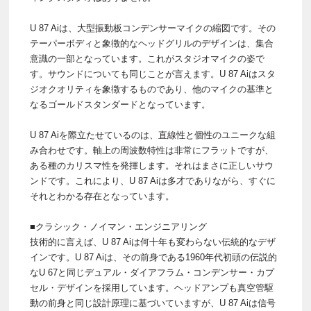
U 87 Aiは、大型振動板コンデンサーマイクの縮図です。その
テーパーボディと象徴的なヘッドグリルのデザインは、集合
意識の一部となっています。これがスタジオマイクの姿で
す。サウンドについても同じことが言えます。U 87 Aiはスタ
ジオクオリティを象徴するものであり、他のマイクの基準と
なるゴールドスタンダードとなっています。
U 87 Aiを際立たせているのは、直線性と個性のユニークな組
み合わせです。軸上の周波数特性は非常にフラットですが、
ある種のカリスマ性を発揮します。それはまさに正しいサウ
ンドです。これにより、U 87 Aiは多才でありながら、すぐに
それとわかる存在となっています。
■クラシック・ノイマン・エンジニアリング
技術的に言えば、U 87 Aiは何十年も変わらない伝統的なデザ
インです。U 87 Aiは、その前身である1960年代初頭の伝説的
なU 67と同じデュアル・ダイアフラム・コンデンサー・カプ
セル・デザインを採用しています。ヘッドアンプも真空管駆
動の前身と同じ設計原理に基づいていますが、U 87 Aiは信号