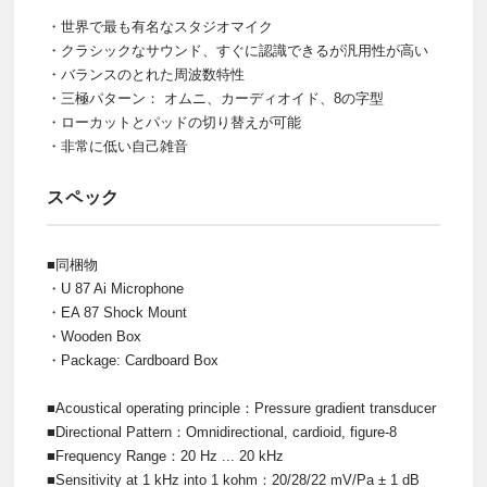
・世界で最も有名なスタジオマイク
・クラシックなサウンド、すぐに認識できるが汎用性が高い
・バランスのとれた周波数特性
・三極パターン： オムニ、カーディオイド、8の字型
・ローカットとパッドの切り替えが可能
・非常に低い自己雑音
スペック
■同梱物
・U 87 Ai Microphone
・EA 87 Shock Mount
・Wooden Box
・Package: Cardboard Box
■Acoustical operating principle：Pressure gradient transducer
■Directional Pattern：Omnidirectional, cardioid, figure-8
■Frequency Range：20 Hz ... 20 kHz
■Sensitivity at 1 kHz into 1 kohm：20/28/22 mV/Pa ± 1 dB