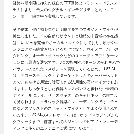
経路を最小限に抑えた独自のFET回路とトランス・バランス
出力により、最大のシグナル・インテグリティと高いコモ
ン・モード除去率を実現しています。
その結果、他に類を見ない明瞭度を持つスタジオ・マイクが
誕生しました。その自然なサウンドと独特の中音域の存在感
は、U 87 Aiを究極のボーカル・マイクにしており、歌手やエ
ンジニアから絶賛されているだけでなく、ボイスオーバーや
ダビング、オーディオブックなどのスピーチ・アプリケーシ
ョンにも最適な選択です。3つの指向性パターンのそれぞれで
バランスのとれたレスポンスを実現しているため、U 87 Ai
は、アコースティック・ギターからドラムのオーバーヘッド
まで、あらゆる用途に対応できる汎用性の高いマイクでもあ
ります。しっかりとした低音のレスポンスと優れた中音域の
ディテールにより、ベースやギターのキャビネットの前でよ
く見られます。クラシック音楽のレコーディングでは、チェ
ロなどのソリストのスポット・マイクとしてよく使用されて
います。U 87 Aiのステレオ・ペアは、ポップスやジャズから
クラシックまで、ほぼすべてのジャンルのピアノ・レコーデ
ィングに多くのエンジニアに選ばれています。