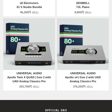
sE Electronics
DEXIBELL
X1 S Studio Bundle
T2L Piano
46,200円
8,800円
(税込)
(税込)
UNIVERSAL AUDIO
UNIVERSAL AUDIO
Apollo Twin X QUAD | Gen 2 with
Apollo x4 | Gen 2 with UAD
UAD Analog Classics Pro
Analog Classics Pro
293,700円
376,200円
(税込)
(税込)
OFFICIAL SNS