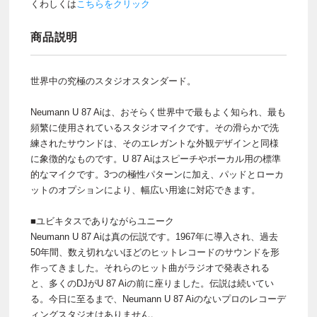
くわしくは
こちらをクリック
商品説明
世界中の究極のスタジオスタンダード。
Neumann U 87 Aiは、おそらく世界中で最もよく知られ、最も
頻繁に使用されているスタジオマイクです。その滑らかで洗
練されたサウンドは、そのエレガントな外観デザインと同様
に象徴的なものです。U 87 Aiはスピーチやボーカル用の標準
的なマイクです。3つの極性パターンに加え、パッドとローカ
ットのオプションにより、幅広い用途に対応できます。
■ユビキタスでありながらユニーク
Neumann U 87 Aiは真の伝説です。1967年に導入され、過去
50年間、数え切れないほどのヒットレコードのサウンドを形
作ってきました。それらのヒット曲がラジオで発表される
と、多くのDJがU 87 Aiの前に座りました。伝説は続いてい
る。今日に至るまで、Neumann U 87 Aiのないプロのレコーデ
ィングスタジオはありません。