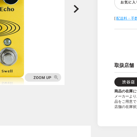
[
配送料・手
取扱店舗
商品の在庫に
メーカーより
品をご用意で
店舗の在庫状