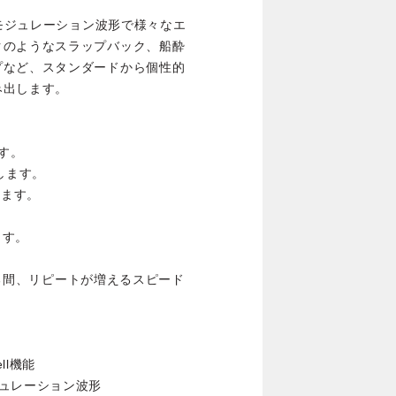
のモジュレーション波形で様々なエ
クのようなスラップバック、船酔
プなど、スタンダードから個性的
み出します。
す。
します。
します。
ます。
ている間、リピートが増えるスピード
ll機能
ュレーション波形