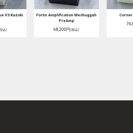
ue V3 Kazuki
Fortin Amplification
Meshuggah
Corner
PreAmp
74
68,200円
(税込)
(税込)