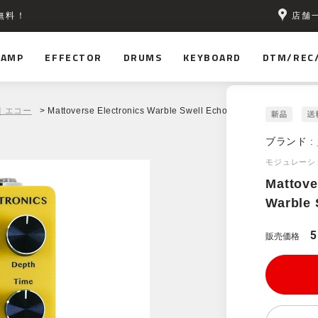
店舗
無料！
AMP
EFFECTOR
DRUMS
KEYBOARD
DTM/REC
｜エコー
> Mattoverse Electronics Warble Swell Echo MKII Yellow
ブランド :
モジュレーシ
Mattove
Warble 
5
販売価格