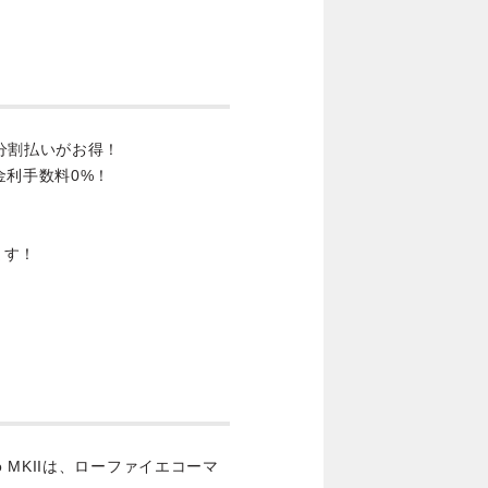
分割払いがお得！
金利手数料0%！
ます！
ll Echo MKIIは、ローファイエコーマ