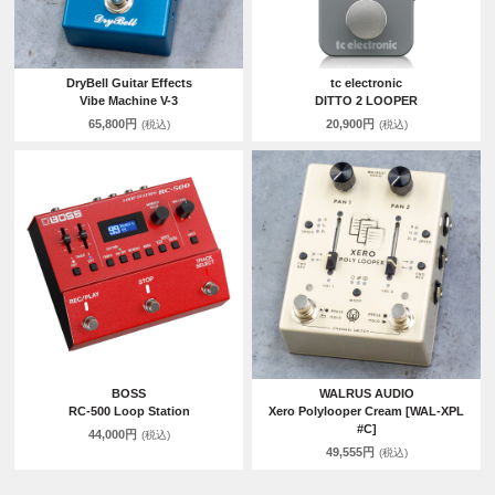
DryBell Guitar Effects
tc electronic
Vibe Machine V-3
DITTO 2 LOOPER
65,800円
20,900円
(税込)
(税込)
BOSS
WALRUS AUDIO
RC-500 Loop Station
Xero Polylooper Cream [WAL-XPL
#C]
44,000円
(税込)
49,555円
(税込)