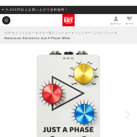
5,000円以上お買い上げで送料無料！
ログイン
カート
TOP
>
エフェクター
>
ギター用エフェクター
>
フェイザー｜フランジャー
>
Mattoverse Electronics Just A Phase White