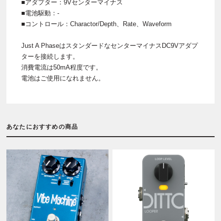
■アダプター：9Vセンターマイナス
■電池駆動：-
■コントロール：Charactor/Depth、Rate、Waveform
Just A PhaseはスタンダードなセンターマイナスDC9Vアダプ
ターを接続します。
消費電流は50mA程度です。
電池はご使用になれません。
あなたにおすすめの商品