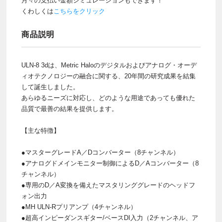
月々の支払い金額シミュレーションもできます！
くわしくは
こちらをクリック
商品説明
ULN-8 3dは、Metric Haloのデジタルおよびアナログ・オーデ
ィオテクノロジーの融合に関する、20年間の研究成果を結集
して誕生しました。
あらゆるニーズに対応し、どのような用途であっても優れた
品質で最善の結果を提供します。
【主な特徴】
●マスターグレードA／Dコンバーター（8チャンネル）
●アナログドメインモニター制御によるD／Aコンバーター（8
チャンネル）
●専用のD／A変換を備えたマスタリンググレードのヘッドフ
ォン出力
●MH ULN-Rプリアンプ（4チャンネル）
●超高インピーダンスギター/ベースDI入力（2チャンネル、ア