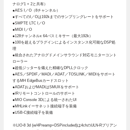
ナログ1 + 2と共有）
●AES I／O（8チャンネル）
●すべてのI／Oは192kまでのサンプリングレートをサポート
●SMPTE LTC I／O
●MIDI I／O
●128チャンネルx 64バスミキサー（最大192k）
●100を超えるプラグインによるインスタンス化可能なDSP処
理
●統合されたアナログドメインサラウンド対応モニターコント
ローラー
●超低ジッターを備えた精確なDPLLクロック
●AES／SPDIF／MADI／ADAT／TOSLINK／MIDIをサポート
するMH EdgeBusカードスロット
●ADATおよびMADIはSMUXをサポート
●IRリモートコントロールのサポート
●MIO Console 3Dによる統一されたUI
●MHLinkイーサネット接続端子を装備
●USB-C接続端子を装備
※LIO-8 3d (w/4Preamp+DSPincluded)は4chのULN-Rプリアン