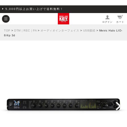
5,000円以上お買い上げで送料無料！
ログイン
カート
TOP
>
DTM｜REC｜PA
>
オーディオインターフェイス
>
USB接続
> Metric Halo LIO-
8/4p 3d