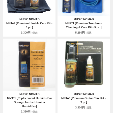
MUSIC NOMAD
MUSIC NOMAD
MN142 [Premium Ukulele Care Kit -
MN771 [Premium Trombone
3 pc.]
Cleaning & Care Kit - 5 pc.]
3,300円
5,280円
(税込)
(税込)
MUSIC NOMAD
MUSIC NOMAD
MN301 [Replacement Humid-i-Bar
MN140 [Premium Guitar Care Kit -
Sponge for the Humitar
3 pc]
Humidifier]
3,300円
(税込)
1,320円
(税込)