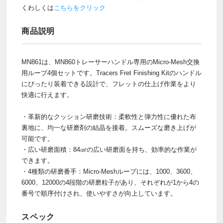
くわしくは
こちらをクリック
商品説明
MN861は、MN860トレーサーハンドル専用のMicro-Mesh交換
用ループ4個セットです。Tracers Fret Finishing Kitのハンドル
にぴったり装着できる設計で、フレットの仕上げ作業をより
快適に行えます。
・革新的なクッション研磨技術：柔軟性と弾力性に優れた布
裏地に、均一な研磨剤の結晶を接着。スムーズな磨き上げが
可能です。
・広い研磨面積：84㎠の広い研磨面を持ち、効率的な作業が
できます。
・4種類の研磨番手：Micro-Meshループには、1000、3600、
6000、12000の4段階の研磨粒子があり、それぞれが1から4の
番号で順序付けされ、使いやすさが向上しています。
スペック