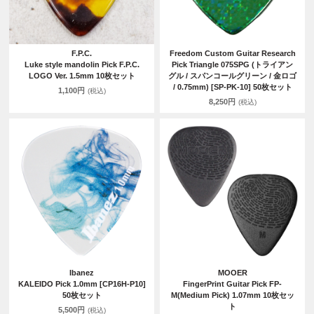
F.P.C.
Freedom Custom Guitar Research
Luke style mandolin Pick F.P.C.
Pick Triangle 075SPG (トライアン
LOGO Ver. 1.5mm 10枚セット
グル / スパンコールグリーン / 金ロゴ
/ 0.75mm) [SP-PK-10] 50枚セット
1,100円
(税込)
8,250円
(税込)
Ibanez
MOOER
KALEIDO Pick 1.0mm [CP16H-P10]
FingerPrint Guitar Pick FP-
50枚セット
M(Medium Pick) 1.07mm 10枚セッ
ト
5,500円
(税込)