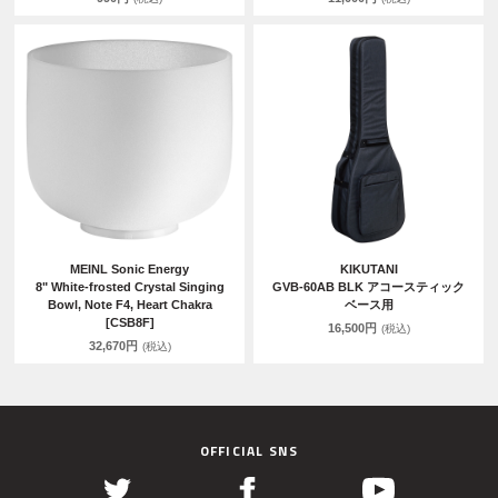
MEINL Sonic Energy
KIKUTANI
8" White-frosted Crystal Singing
GVB-60AB BLK アコースティック
Bowl, Note F4, Heart Chakra
ベース用
[CSB8F]
16,500円
(税込)
32,670円
(税込)
OFFICIAL SNS