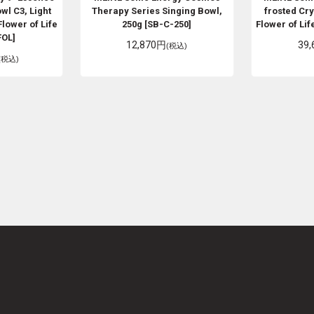
wl C3, Light
Therapy Series Singing Bowl,
frosted Cry
Flower of Life
250g [SB-C-250]
Flower of Li
FOL]
12,870円
39
(税込)
(税込)