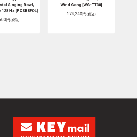
stal Singing Bowl,
Wind Gong [WG-TT30]
fe 128 Hz [PCSB8FOL]
174,240円
(税込)
,600円
(税込)