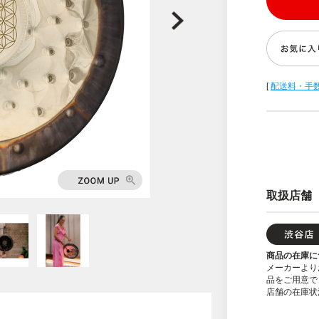
[
配送料・手
取扱店舗
商品の在庫に
メーカーより
品をご用意で
店舗の在庫状