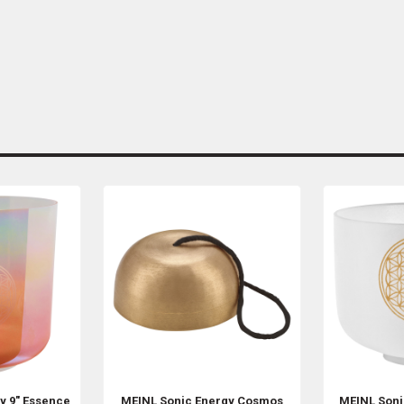
gy
9" Essence
MEINL Sonic Energy
Cosmos
MEINL Soni