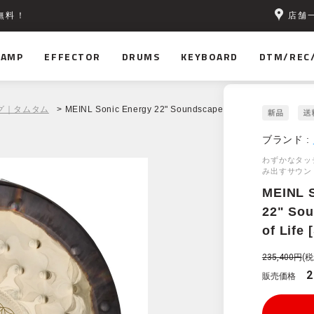
店舗
無料！
AMP
EFFECTOR
DRUMS
KEYBOARD
DTM/REC
グ｜タムタム
> MEINL Sonic Energy 22" Soundscape Gong, Flower of Life
ブランド :
わずかなタッ
み出すサウン
MEINL 
22" Sou
of Life
235,400円
(税
2
販売価格