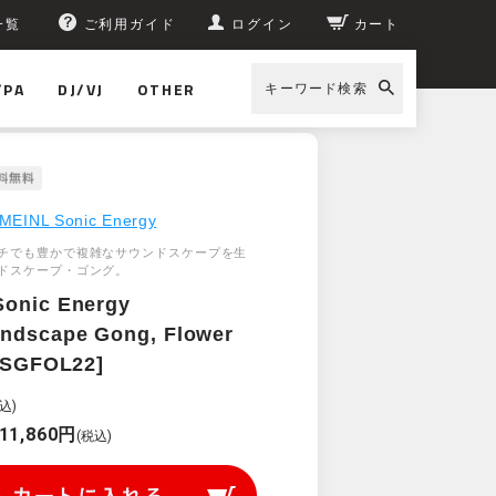
一覧
ご利用ガイド
ログイン
カート
/PA
DJ/VJ
OTHER
キーワード検索
 [SGFOL22]
MEINL Sonic Energy
チでも豊かで複雑なサウンドスケープを生
ドスケープ・ゴング。
Sonic Energy
ndscape Gong, Flower
 [SGFOL22]
込)
11,860円
(税込)