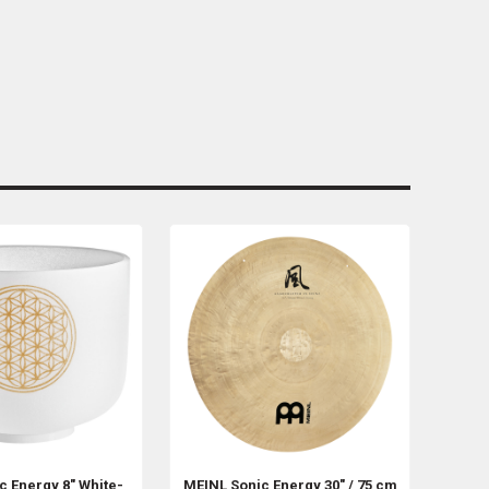
c Energy
8" White-
MEINL Sonic Energy
30" / 75 cm