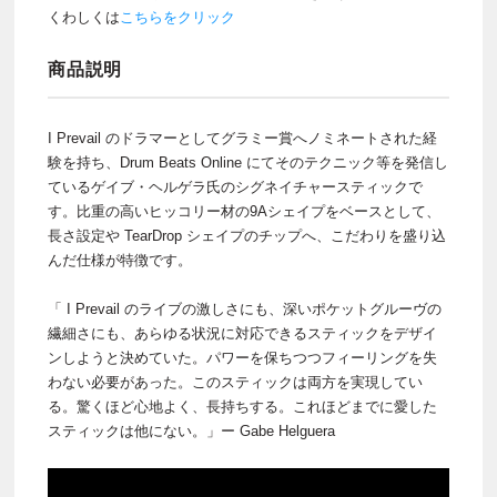
くわしくは
こちらをクリック
商品説明
I Prevail のドラマーとしてグラミー賞へノミネートされた経
験を持ち、Drum Beats Online にてそのテクニック等を発信し
ているゲイブ・ヘルゲラ氏のシグネイチャースティックで
す。比重の高いヒッコリー材の9Aシェイプをベースとして、
長さ設定や TearDrop シェイプのチップへ、こだわりを盛り込
んだ仕様が特徴です。
「 I Prevail のライブの激しさにも、深いポケットグルーヴの
繊細さにも、あらゆる状況に対応できるスティックをデザイ
ンしようと決めていた。パワーを保ちつつフィーリングを失
わない必要があった。このスティックは両方を実現してい
る。驚くほど心地よく、長持ちする。これほどまでに愛した
スティックは他にない。」ー Gabe Helguera