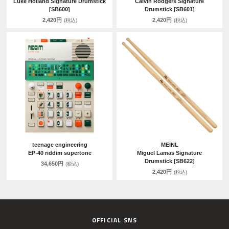
Luke Holland Signature Drumstick
Calvin Rodgers Signature
[SB600]
Drumstick [SB601]
2,420円
2,420円
(税込)
(税込)
teenage engineering
MEINL
EP-40 riddim supertone
Miguel Lamas Signature
Drumstick [SB622]
34,650円
(税込)
2,420円
(税込)
OFFICIAL SNS