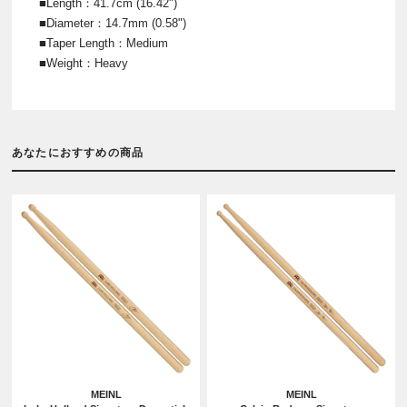
■Length：41.7cm (16.42")
■Diameter：14.7mm (0.58")
■Taper Length：Medium
■Weight：Heavy
あなたにおすすめの商品
MEINL
MEINL