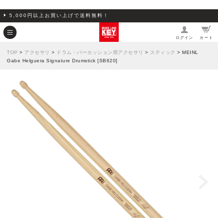
5,000円以上お買い上げで送料無料！
ログイン
カート
TOP
>
アクセサリ
>
ドラム・パーカッション用アクセサリ
>
スティック
> MEINL
Gabe Helguera Signature Drumstick [SB620]