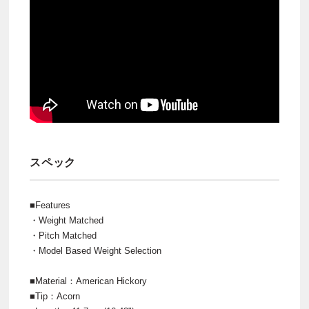
スペック
■Features
・Weight Matched
・Pitch Matched
・Model Based Weight Selection
■Material：American Hickory
■Tip：Acorn