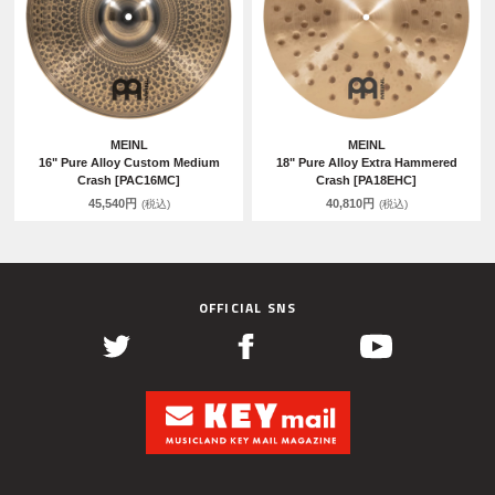
MEINL
MEINL
16" Pure Alloy Custom Medium
18" Pure Alloy Extra Hammered
Crash [PAC16MC]
Crash [PA18EHC]
45,540円
40,810円
(税込)
(税込)
OFFICIAL SNS