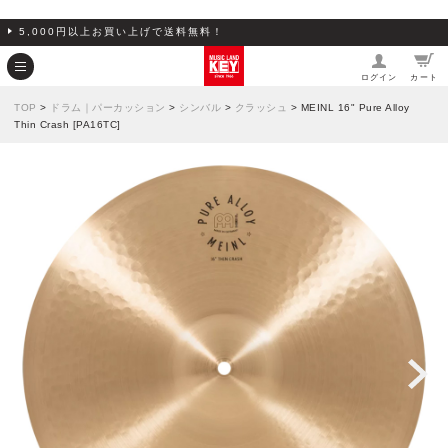
5,000円以上お買い上げで送料無料！
ログイン
カート
TOP
>
ドラム｜パーカッション
>
シンバル
>
クラッシュ
> MEINL 16" Pure Alloy
Thin Crash [PA16TC]