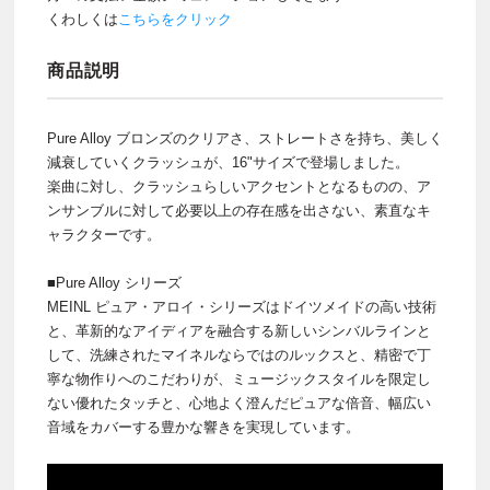
くわしくは
こちらをクリック
商品説明
Pure Alloy ブロンズのクリアさ、ストレートさを持ち、美しく
減衰していくクラッシュが、16"サイズで登場しました。
楽曲に対し、クラッシュらしいアクセントとなるものの、ア
ンサンブルに対して必要以上の存在感を出さない、素直なキ
ャラクターです。
■Pure Alloy シリーズ
MEINL ピュア・アロイ・シリーズはドイツメイドの高い技術
と、革新的なアイディアを融合する新しいシンバルラインと
して、洗練されたマイネルならではのルックスと、精密で丁
寧な物作りへのこだわりが、ミュージックスタイルを限定し
ない優れたタッチと、心地よく澄んだピュアな倍音、幅広い
音域をカバーする豊かな響きを実現しています。