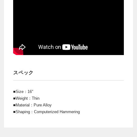
スペック
■Size：16"
■Weight：Thin
■Material：Pure Alloy
■Shaping：Computerized Hammering