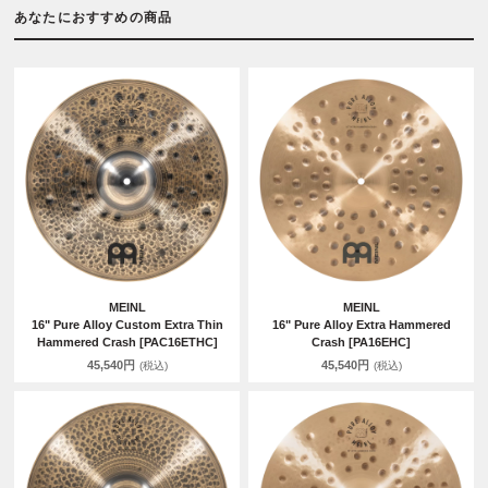
あなたにおすすめの商品
MEINL
MEINL
16" Pure Alloy Custom Extra Thin
16" Pure Alloy Extra Hammered
Hammered Crash [PAC16ETHC]
Crash [PA16EHC]
45,540円
45,540円
(税込)
(税込)