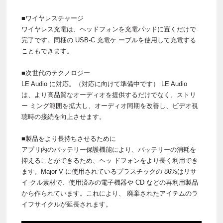
■ワイヤレスチャージ
ワイヤレス充電は、ヘッドフォンを充電パッドに置くだけで
完了です。同梱の USB-C 充電ケ ーブルを使用して充電する
こともできます。
■次世代のテクノロジー
LE Audio に対応。（対応に向けて準備中です） LE Audio
は、より高品質なオーディオを提供するだけでなく、ストリ
ー ミング範囲を拡大し、オーディオ同期を改善し、ビデオ視
聴時の接続を向上させます。
■製品をより長持ちさせるために
アプリ内のバッテリー保護機能により、バッテリーの消耗を
抑えることができるため、ヘッ ドフォンをより長く利用でき
ます。Major V に使用されているプラスチックの 86%はリサ
イ クル素材で、使用済みの電子機器や CD などの再利用製品
から作られています。これにより、 廃棄されたアイテムのラ
イフサイクルが延長されます。