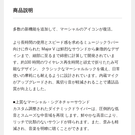
商品説明
多数の新機能を追加して、マーシャルのアイコンが復活。
より長時間の使用とスピード感を求めるミュージックラバー
向けに作られた Major V は鮮烈なサウンドから象徴的なデザ
インまで、細部に至るまで綿密に計算して開発されていま
す。約100 時間のワイヤレス再生時間と頑丈で折りたたみ可
能なデザイン、 クラシックなマーシャルルックを備え、日常
使いの摩耗にも耐えるように設計されています。内蔵マイク
がアップグレードされ、風切り音が軽減されることで通話品
質が向上しました。
■上質なマーシャル・シグネチャーサウンド
カスタム調整されたダイナミックドライバーは、圧倒的な低
音とスムーズな中音域を再現 します。鮮やかな高音により、
リッチで比類のないサウンドが得られます。また、歪みも軽
減され、音楽を明瞭に聴くことができます。