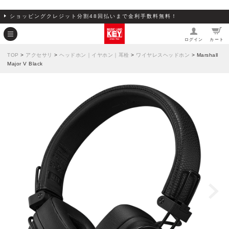
ショッピングクレジット分割48回払いまで金利手数料無料！
ログイン
カート
TOP
>
アクセサリ
>
ヘッドホン｜イヤホン｜耳栓
>
ワイヤレスヘッドホン
> Marshall
Major V Black