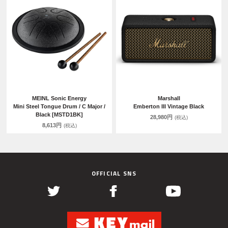
MEINL Sonic Energy
Marshall
Mini Steel Tongue Drum / C Major /
Emberton III Vintage Black
Black [MSTD1BK]
28,980円
(税込)
8,613円
(税込)
OFFICIAL SNS