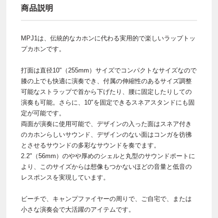
商品説明
MPJ1は、伝統的なカホンに代わる実用的で楽しいラップトッ
プカホンです。
打面は直径10"（255mm）サイズでコンパクトなサイズなので
膝の上でも快適に演奏でき、付属の伸縮性のあるサイズ調整
可能なストラップで首から下げたり、腰に固定したりしての
演奏も可能。さらに、10″を固定できるスネアスタンドにも固
定が可能です。
両面が演奏に使用可能で、デザインの入った面はスネア付き
のカホンらしいサウンド、デザインのない面はコンガを彷彿
とさせるサウンドの多彩なサウンドを奏でます。
2.2"（56mm）のやや厚めのシェルと丸型のサウンドポートに
より、このサイズからは想像もつかないほどの音量と低音の
レスポンスを実現しています。
ビーチで、キャンプファイヤーの周りで、ご自宅で、または
小さな演奏会で大活躍のアイテムです。