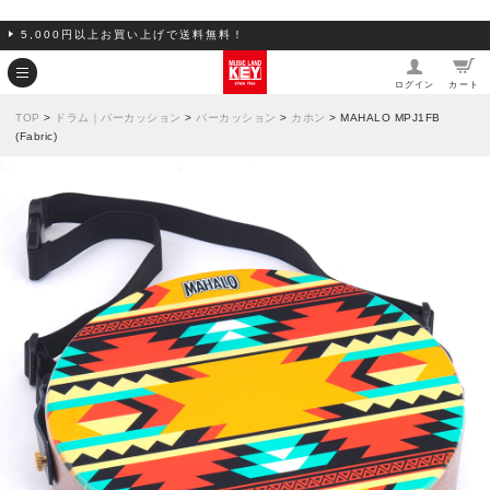
5,000円以上お買い上げで送料無料！
ログイン
カート
TOP
>
ドラム｜パーカッション
>
パーカッション
>
カホン
> MAHALO MPJ1FB
(Fabric)