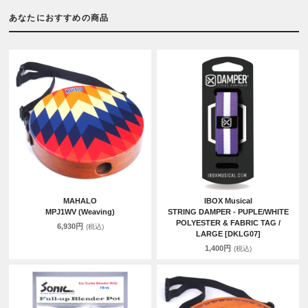
あなたにおすすめの商品
MAHALO
IBOX Musical
MPJ1WV (Weaving)
STRING DAMPER - PUPLE/WHITE
POLYESTER & FABRIC TAG /
6,930円
(税込)
LARGE [DKLG07]
1,400円
(税込)