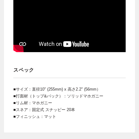
スペック
■サイズ：直径10" (255mm) x 高さ2.2" (56mm）
■打面材（トップ&バック）：ソリッドマホガニー
■リム材：マホガニー
■スネア：固定式 スナッピー 20本
■フィニッシュ：マット