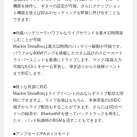
機能を操作し、ギターの設定が可能。さらにスナップショッ
ト機能を使えば好みのセッティングを即座に呼び出すことも
できます。
■内蔵バッテリーでパワフルなライブサウンドを最大12時間楽
しむことが可能
Mackie ShowBoxは最大12時間のバッテリー駆動が可能です。
パワフルな400Wアンプを搭載しカスタム設計のスピーカード
ライバーユニットを最適にドライブします。マイク/楽器入力
可能な6-Chミキサーも実装し、弾き語りから小規模イベント
まで対応します。
■様々な音源に対応
Mackie ShowBoxはライブイベントのみならずライブ配信も同
時にできますよ。ライブ会場はもちろん、本体実装のUSB-C
端子からライブ配信もすることができます。さらにはSDカー
ドへの録音や、Bluetooth®を使ってバックトラックを再生し
たり、バンド転換時のBGMを流すこともできます。
■アンプモード/PAボイスモード