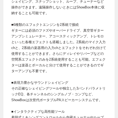
シェイピング、スナップショット、ループ、チューナーなど
操作ができます。遠隔操作しないときにはShowBox本体に収
納することも可能です。
■6種類のエフェクトエンジンを2系統で接続
ギターには必須のファズやオーバードライブ、真空管ギター
アンプシミュレーター、アコースティックアンプ、トレモロ
といった各種エフェクトも搭載しました。2系統のマイク入力
chと、2系統の楽器用の入力chとエフェクトをそれぞれ分けて
使用することができます。さらにディレイやリバーブなどの
空間系エフェクトのみを2系統使用することも可能。エフェク
ターは楽器とボーカルと分けて使用することができるのでギ
ターアンプも不要です。
■表現力豊かなサウンドシェイピング
その正確なシェイピングツールや独立した3バンドパラメトリ
ックEQ、各チャンネルのシングルノブ・コンプなど、
ShowBoxは次世代ポータブルPAスピーカーシステムです。
■インタラクティブな高性能ツール
着脱式ミキシングコントロールから内蔵チューナーやループ