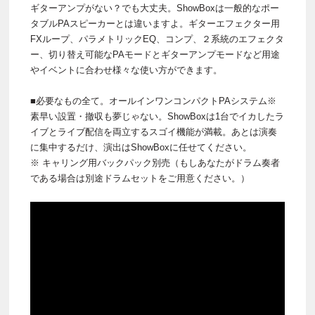
ギターアンプがない？でも大丈夫。ShowBoxは一般的なポー
タブルPAスピーカーとは違いますよ。ギターエフェクター用
FXループ、パラメトリックEQ、コンプ、２系統のエフェクタ
ー、切り替え可能なPAモードとギターアンプモードなど用途
やイベントに合わせ様々な使い方ができます。
■必要なもの全て。オールインワンコンパクトPAシステム※
素早い設置・撤収も夢じゃない。ShowBoxは1台でイカしたラ
イブとライブ配信を両立するスゴイ機能が満載。あとは演奏
に集中するだけ、演出はShowBoxに任せてください。
※ キャリング用バックパック別売（もしあなたがドラム奏者
である場合は別途ドラムセットをご用意ください。）