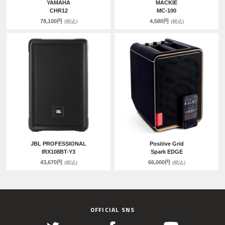
YAMAHA
MACKIE
CHR12
MC-100
78,100円
4,580円
(税込)
(税込)
JBL PROFESSIONAL
Positive Grid
IRX108BT-Y3
Spark EDGE
43,670円
66,000円
(税込)
(税込)
OFFICIAL SNS