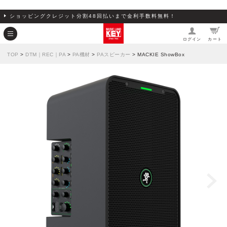
ショッピングクレジット分割48回払いまで金利手数料無料！
ログイン
カート
TOP
>
DTM｜REC｜PA
>
PA機材
>
PAスピーカー
> MACKIE ShowBox