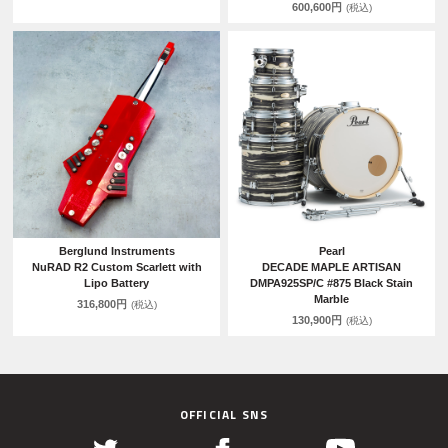
600,600円
(税込)
Berglund Instruments
Pearl
NuRAD R2 Custom Scarlett with
DECADE MAPLE ARTISAN
Lipo Battery
DMPA925SP/C #875 Black Stain
Marble
316,800円
(税込)
130,900円
(税込)
OFFICIAL SNS