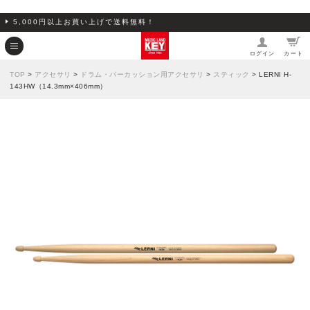
5,000円以上お買い上げで送料無料！
ログイン
カート
TOP
>
アクセサリ
>
ドラム・パーカッション用アクセサリ
>
スティック
> LERNI H-
143HW（14.3mm×406mm）