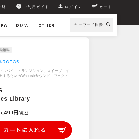
一覧
ご利用ガイド
ログイン
カート
/PA
DJ/VJ
OTHER
キーワード検索
KROTOS
パスバイ、トランジション、スイープ、イ
出するためのWhooshサウンドエフェクト
。
S
es Library
7,490円
(税込)