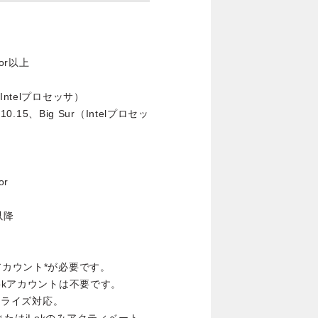
ssor以上
r（Intelプロセッサ）
1-10.15、Big Sur（Intelプロセッ
or
t以降
アカウント*が必要です。
にはiLokアカウントは不要です。
ーサライズ対応。