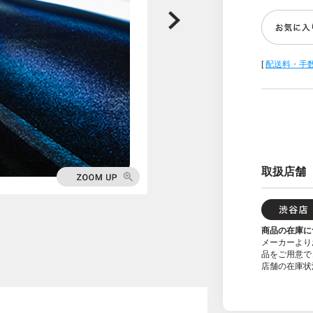
[
配送料・手
取扱店舗
商品の在庫に
メーカーより
品をご用意で
店舗の在庫状