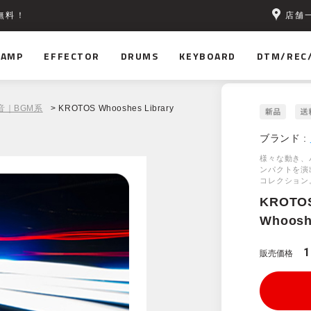
店舗
無料！
AMP
EFFECTOR
DRUMS
KEYBOARD
DTM/REC
音｜BGM系
> KROTOS Whooshes Library
ブランド :
様々な動き、
ンパクトを演
コレクション
KROTO
Whoosh
1
販売価格