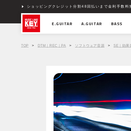
ショッピングクレジット分割48回払いまで金利手数料
E.GUITAR
A.GUITAR
BASS
TOP
>
DTM｜REC｜PA
>
ソフトウェア音源
>
SE｜効果