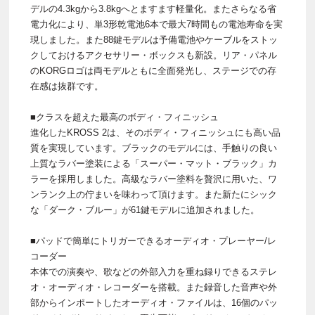
デルの4.3kgから3.8kgへとますます軽量化。またさらなる省
電力化により、単3形乾電池6本で最大7時間もの電池寿命を実
現しました。また88鍵モデルは予備電池やケーブルをストッ
クしておけるアクセサリー・ボックスも新設。リア・パネル
のKORGロゴは両モデルともに全面発光し、ステージでの存
在感は抜群です。
■クラスを超えた最高のボディ・フィニッシュ
進化したKROSS 2は、そのボディ・フィニッシュにも高い品
質を実現しています。ブラックのモデルには、手触りの良い
上質なラバー塗装による「スーパー・マット・ブラック」カ
ラーを採用しました。高級なラバー塗料を贅沢に用いた、ワ
ンランク上の佇まいを味わって頂けます。また新たにシック
な「ダーク・ブルー」が61鍵モデルに追加されました。
■パッドで簡単にトリガーできるオーディオ・プレーヤー/レ
コーダー
本体での演奏や、歌などの外部入力を重ね録りできるステレ
オ・オーディオ・レコーダーを搭載。また録音した音声や外
部からインポートしたオーディオ・ファイルは、16個のパッ