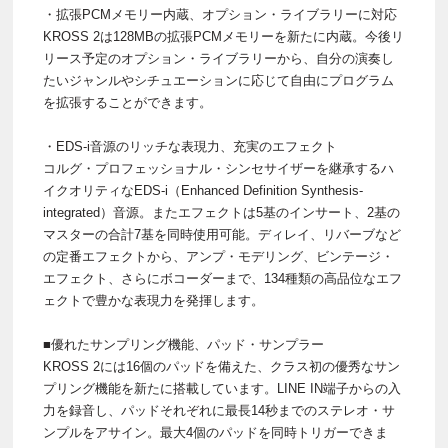
・拡張PCMメモリー内蔵、オプション・ライブラリーに対応
KROSS 2は128MBの拡張PCMメモリーを新たに内蔵。今後リ
リース予定のオプション・ライブラリーから、自分の演奏し
たいジャンルやシチュエーションに応じて自由にプログラム
を拡張することができます。
・EDS-i音源のリッチな表現力、充実のエフェクト
コルグ・プロフェッショナル・シンセサイザーを継承するハ
イクオリティなEDS-i（Enhanced Definition Synthesis-
integrated）音源。またエフェクトは5基のインサート、2基の
マスターの合計7基を同時使用可能。ディレイ、リバーブなど
の定番エフェクトから、アンプ・モデリング、ビンテージ・
エフェクト、さらにボコーダーまで、134種類の高品位なエフ
ェクトで豊かな表現力を発揮します。
■優れたサンプリング機能、パッド・サンプラー
KROSS 2には16個のパッドを備えた、クラス初の優秀なサン
プリング機能を新たに搭載しています。LINE IN端子からの入
力を録音し、パッドそれぞれに最長14秒までのステレオ・サ
ンプルをアサイン。最大4個のパッドを同時トリガーできま