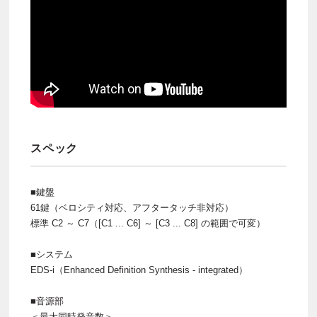
スペック
■鍵盤
61鍵（ベロシティ対応、アフタータッチ非対応）
標準 C2 ～ C7（[C1 ... C6] ～ [C3 ... C8] の範囲で可変）
■システム
EDS-i（Enhanced Definition Synthesis - integrated）
■音源部
＜最大同時発音数＞