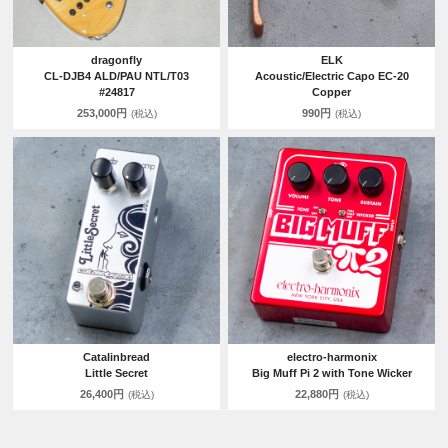
dragonfly
ELK
CL-DJB4 ALD/PAU NTL/T03
Acoustic/Electric Capo EC-20
#24817
Copper
253,000円
990円
(税込)
(税込)
Catalinbread
electro-harmonix
Little Secret
Big Muff Pi 2 with Tone Wicker
26,400円
22,880円
(税込)
(税込)