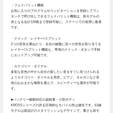
・フェイバリット機能
お気に入りのプログラムやコンビネーションを登録してワン
タッチで呼び出しできるフェイバリット機能は、前モデルの
倍となる合計128個まで登録可能に。ステージでの使用に最適
です。
・クイック・レイヤー/スプリット
2つの音色を重ねたり、左右の鍵盤に別々の音色を割り当てる
レイヤー/スプリット機能も、専用のクイック・ボタンで手軽
にセットアップ可能です。
・カテゴリー・ダイヤル
多彩な音色の中から自分の探したい音をすぐに見つけられる
ようカテゴリー・ダイヤルを用意。ピアノ、オルガンなど音
色のおおまかな種類を選んで、スピーディーな選択が可能で
す。
■バッテリー駆動対応の超軽量・小型ボディ
KROSSシリーズの誇る圧倒的なモバイル性は健在です。61鍵
モデルは新設計のスタイリッシュなデザインで、重さも前モ