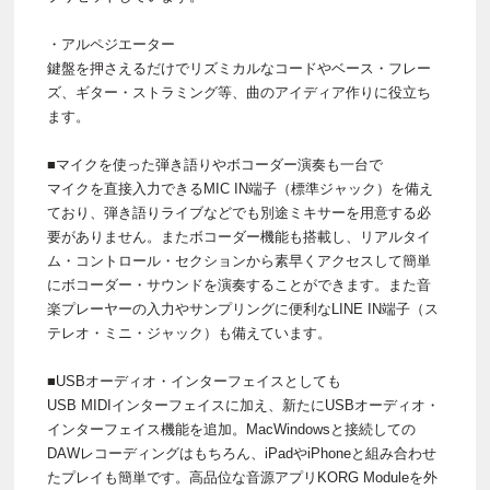
・アルペジエーター
鍵盤を押さえるだけでリズミカルなコードやベース・フレー
ズ、ギター・ストラミング等、曲のアイディア作りに役立ち
ます。
■マイクを使った弾き語りやボコーダー演奏も一台で
マイクを直接入力できるMIC IN端子（標準ジャック）を備え
ており、弾き語りライブなどでも別途ミキサーを用意する必
要がありません。またボコーダー機能も搭載し、リアルタイ
ム・コントロール・セクションから素早くアクセスして簡単
にボコーダー・サウンドを演奏することができます。また音
楽プレーヤーの入力やサンプリングに便利なLINE IN端子（ス
テレオ・ミニ・ジャック）も備えています。
■USBオーディオ・インターフェイスとしても
USB MIDIインターフェイスに加え、新たにUSBオーディオ・
インターフェイス機能を追加。MacWindowsと接続しての
DAWレコーディングはもちろん、iPadやiPhoneと組み合わせ
たプレイも簡単です。高品位な音源アプリKORG Moduleを外