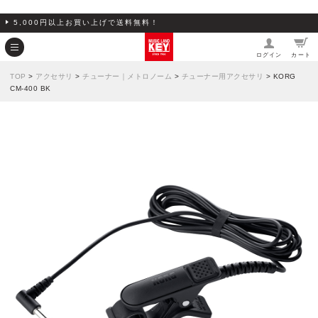
5,000円以上お買い上げで送料無料！
ログイン
カート
TOP
>
アクセサリ
>
チューナー｜メトロノーム
>
チューナー用アクセサリ
> KORG
CM-400 BK