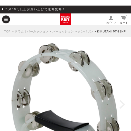
5,000円以上お買い上げで送料無料！
ログイン
カート
TOP
>
ドラム｜パーカッション
>
パーカッション
>
タンバリン
> KIKUTANI PT-81NF