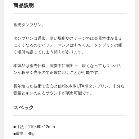
商品説明
蓄光タンブリン。
タンブリンは通常、暗い場所やステージでは楽器本体が見え
にくくなるのでパフォーマンスはもちろん、タンブリンの叩
く場所も誤ってしまう傾向があります。
本製品は蓄光仕様、演奏中に演出上、暗くなってもタンバリ
ンが程良く光るので正確に叩くことが可能です。
長年培った技術で安心と信頼のKIKUTANIタンブリン、十分な
音量とキレのあるサウンドが演出可能です。
スペック
■寸法：110×60×12mm
■重量：48g