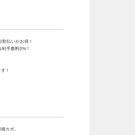
分割払いがお得！
金利手数料0%！
ます！
用猫カポ。