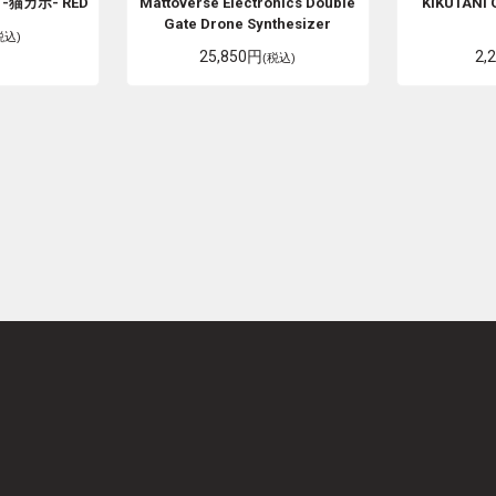
 -猫カポ- RED
Mattoverse Electronics
Double
KIKUTANI
Gate Drone Synthesizer
税込)
25,850円
2,
(税込)