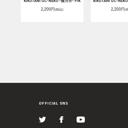
KIKUTANI
GC-NEKO -猫カポ- PIK
KIKUTANI
GC-NEKO
2,200円
2,200円
(税込)
(
OFFICIAL SNS