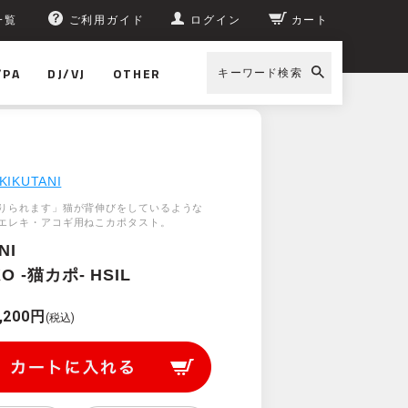
一覧
ご利用ガイド
ログイン
カート
/PA
DJ/VJ
OTHER
キーワード検索
KIKUTANI
りられます」猫が背伸びをしているような
エレキ・アコギ用ねこカポタスト。
NI
O -猫カポ- HSIL
,200円
(税込)