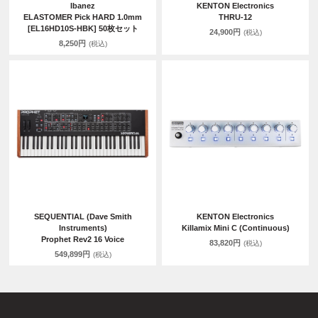
Ibanez
KENTON Electronics
ELASTOMER Pick HARD 1.0mm
THRU-12
[EL16HD10S-HBK] 50枚セット
24,900円
(税込)
8,250円
(税込)
SEQUENTIAL (Dave Smith
KENTON Electronics
Instruments)
Killamix Mini C (Continuous)
Prophet Rev2 16 Voice
83,820円
(税込)
549,899円
(税込)