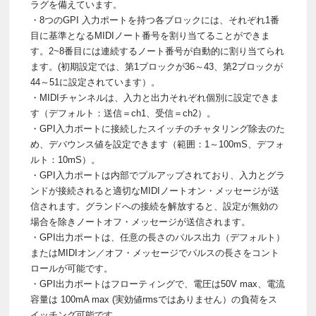
ラグを備えています。
・8つのGPI 入力ポートを持つ各ブロックには、それぞれ1番
目に基準となるMIDIノート番号を割り当てることができま
す。2~8番目には連続するノート番号が自動的に割り当てられ
ます。(初期設定では、第1ブロックが36～43、第2ブロックが
44～51に設定されています）。
・MIDIチャンネルは、入力と出力それぞれ個別に設定できま
す（デフォルト：送信＝ch1、受信＝ch2）。
・GPI入力ポートに接続したスイッチのチャタリング除去のた
め、デバウンス値を設定できます（範囲：1～100mS、デフォ
ルト：10mS）。
・GPI入力ポートは内部でプルアップされており、入力とグラ
ンドが接続されると適切なMIDIノートオン・メッセージが送
信されます。グランドへの接続を解放すると、設定が無効の
場合を除きノートオフ・メッセージが送信されます。
・GPI出力ポートは、任意の長さのパルス出力（デフォルト）
またはMIDIオン／オフ・メッセージでパルスの長さをコント
ロールが可能です。
・GPI出力ポートはフローティングで、電圧は50V max、電流
容量は 100mA max (実効値rmsではありません）の負荷をス
イッチング可能です。