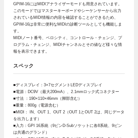
GPIM-16にはMIDIアナライザーモードも用意されています。
このモードではマスターキーボードやシーケンサーから出力
されているMIDI情報の内容を確認することができるため、
GPIM-16は非常に便利なMIDIの診断ツールとしても機能しま
す。
MIDIノート番号、ベロシティ、コントロール・チェンジ、プ
ログラム・チェンジ、MIDIチャンネルとその値など様々な情
報を表示できます。
スペック
■ディスプレイ：3×7セグメントLEDディスプレイ
■電源：DC9V（最大200mA）、2.1mmロック式コネクター
■寸法 ：190×110×46mm（脚部含む）
■重量：800g（電源含む）
■MIDI： IN、OUT 1、OUT 2（OUT 1とOUT 2は、同じデータ
を出力します）
■入力：GPI 16系統（9ピンD-Subソケットに各8系統、9ピン
は共通のグランド）