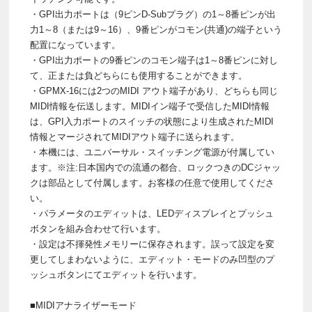
・GPI出力ポートは（9ピンD-Subプラグ）の1～8番ピンが出
力1～8（または9～16）、9番ピンがコモン(共通)の端子という
配置になっています。
・GPI出力ポートの9番ピンのコモン端子は1～8番ピンに対し
て、正または負どちらにも使用することができます。
・GPMX-16には2つのMIDI アウト端子があり、どちらも同じ
MIDI情報を伝送します。MIDIイン端子で受信したMIDI情報
は、GPI入力ポートのスイッチの状態により生成されたMIDI
情報とマージされてMIDIアウト端子に送られます。
・本機には、ユニバーサル・スイッチング電源が付属してい
ます。※注:日本国内での流通の都合、ロックつきのDCジャッ
クは部品として付属します。お客様の任意で使用してくださ
い。
・パラメータのエディットは、LEDディスプレイとプッシュ
ボタンを組み合わせて行います。
・設定は不揮発性メモリーに保存されます。誤って設定を変
更してしまわないように、エディット・モードのみ凹型のプ
ッシュボタンにてエディットを行います。
■MIDIアナライザーモード