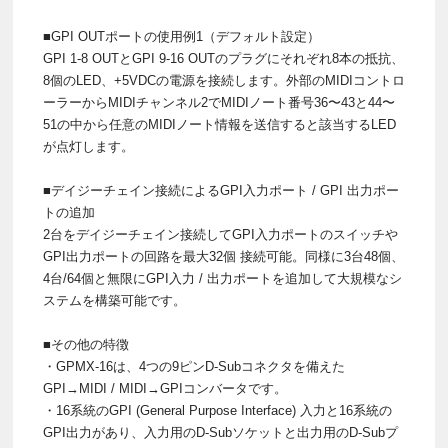
■GPI OUTポートの使用例1（デフォルト設定）
GPI 1-8 OUTとGPI 9-16 OUTのプラグにそれぞれ8本の抵抗、
8個のLED、+5VDCの電源を接続します。外部のMIDIコントロ
ーラーからMIDIチャンネル2でMIDIノート番号36〜43と44〜
51の中から任意のMIDIノート情報を送信すると該当するLED
が点灯します。
■デイジーチェイン接続によるGPI入力ポート / GPI 出力ポー
トの追加
2台をデイジーチェイン接続してGPI入力ポートのスイッチや
GPI出力ポートの回路を最大32個 接続可能。同様に3台48個、
4台/64個と無限にGPI入力 / 出力ポートを追加して大規模なシ
ステムを構築可能です。
■その他の特徴
・GPMX-16は、4つの9ピンD-Subコネクタを備えた
GPI→MIDI / MIDI→GPIコンバータです。
・16系統のGPI (General Purpose Interface) 入力と16系統の
GPI出力があり、入力用のD-Subソケットと出力用のD-Subプ