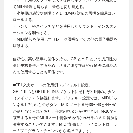
・ゲーム用のカラフルで大きな押しボタンスイッチを用意し
てMIDI音源を鳴らす、音色を切り替える。
・小規模の施設や劇場でMIDI (DMX) 対応の照明を簡易コント
ロールする。
・センサーやスイッチなどを使用したサウンド・インスタレ
ーションを制作する。
・MIDI情報を使用してリレーや照明などその他の電子機器を
駆動する。
信頼性の高い堅牢な筐体を持ち、GPIとMIDIという汎用性の
高い規格を使用するため、さまざまな施設や設備等に組み込
んで使用することも可能です。
■GPI 入力ポートの使用例（デフォルト設定）
GPI 1-8 INとGPI 9-16 INのソケットにそれぞれ8個のボタン
（スイッチ）を接続します。デフォルト設定では、MIDIチャ
ンネル1でこれらのボタンにMIDIノート番号36〜43と44〜51
が割り当てられており、任意のボタンを押すとGPIM-16から
該当する番号のMIDIノート情報が送信され外部のMIDI音源を
演奏することができます。MIDI情報はノート / コントローラ
ー / プログラム・チェンジから選択できます。