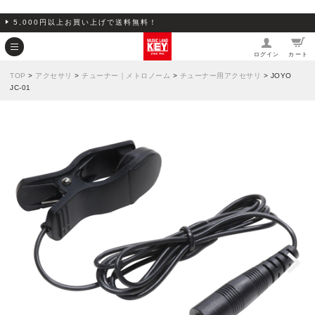
5,000円以上お買い上げで送料無料！
ログイン
カート
TOP
>
アクセサリ
>
チューナー｜メトロノーム
>
チューナー用アクセサリ
> JOYO
JC-01