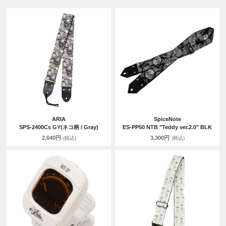
ARIA
SpiceNote
SPS-2400Cs GY(ネコ柄 / Gray)
ES-PP50 NTB "Teddy ver.2.0" BLK
2,640円
3,300円
(税込)
(税込)