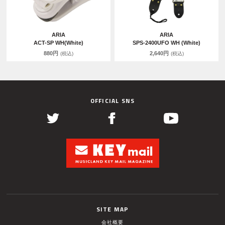
ARIA
ARIA
ACT-SP WH(White)
SPS-2400UFO WH (White)
880円
2,640円
(税込)
(税込)
OFFICIAL SNS
SITE MAP
会社概要