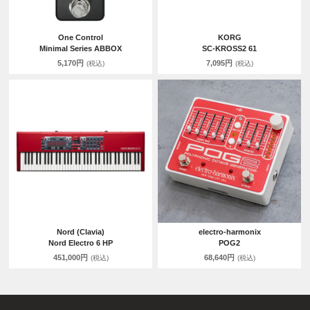
One Control
KORG
Minimal Series ABBOX
SC-KROSS2 61
5,170円
7,095円
(税込)
(税込)
Nord (Clavia)
electro-harmonix
Nord Electro 6 HP
POG2
451,000円
68,640円
(税込)
(税込)