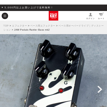
5,000円以上お買い上げで送料無料！
ログイン
カート
TOP
>
エフェクター
>
ベース用エフェクター
>
ベース用オーバードライブ｜ディストー
ション
> JAM Pedals Rattler Bass mk2