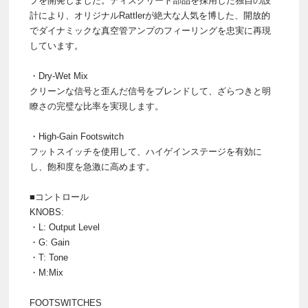
プを開発しました。ディスクリート部​​品を採用した独自の設
計により、オリジナルRattlerが絶大な人気を博した、開放的
でダイナミックな真空管アンプのフィーリングを忠実に再現
しています。
・Dry-Wet Mix
クリーンな信号と歪んだ信号をブレンドして、ざらつきと明
瞭さの完璧な比率を実現します。
・High-Gain Footswitch
フットスイッチを使用して、ハイゲインステージを有効に
し、飽和度を急激に高めます。
■コントロール
KNOBS:
・L: Output Level
・G: Gain
・T: Tone
・M:Mix
FOOTSWITCHES