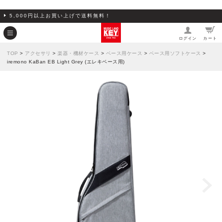
5,000円以上お買い上げで送料無料！
ログイン
カート
TOP
>
アクセサリ
>
楽器・機材ケース
>
ベース用ケース
>
ベース用ソフトケース
>
iremono KaBan EB Light Grey (エレキベース用)