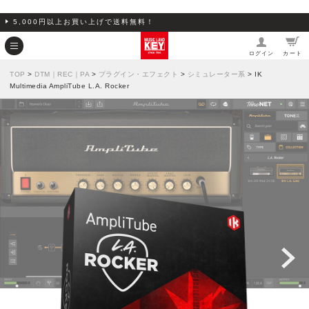
5,000円以上お買い上げで送料無料！
ログイン
カート
TOP
>
DTM｜REC｜PA
>
プラグイン・エフェクト
>
シミュレーター系
> IK
Multimedia AmpliTube L.A. Rocker