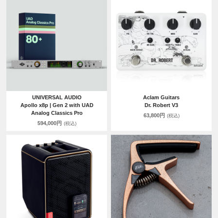
UNIVERSAL AUDIO
Aclam Guitars
Apollo x8p | Gen 2 with UAD
Dr. Robert V3
Analog Classics Pro
63,800円
(税込)
594,000円
(税込)