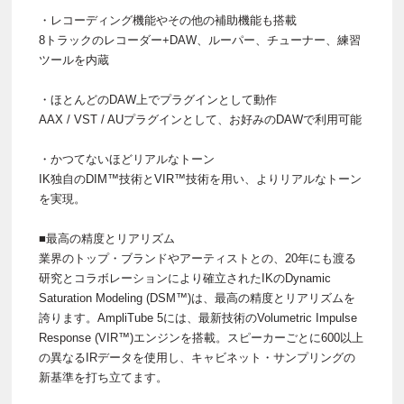
・レコーディング機能やその他の補助機能も搭載
8トラックのレコーダー+DAW、ルーパー、チューナー、練習
ツールを内蔵
・ほとんどのDAW上でプラグインとして動作
AAX / VST / AUプラグインとして、お好みのDAWで利用可能
・かつてないほどリアルなトーン
IK独自のDIM™技術とVIR™技術を用い、よりリアルなトーン
を実現。
■最高の精度とリアリズム
業界のトップ・ブランドやアーティストとの、20年にも渡る
研究とコラボレーションにより確立されたIKのDynamic
Saturation Modeling (DSM™)は、最高の精度とリアリズムを
誇ります。AmpliTube 5には、最新技術のVolumetric Impulse
Response (VIR™)エンジンを搭載。スピーカーごとに600以上
の異なるIRデータを使用し、キャビネット・サンプリングの
新基準を打ち立てます。