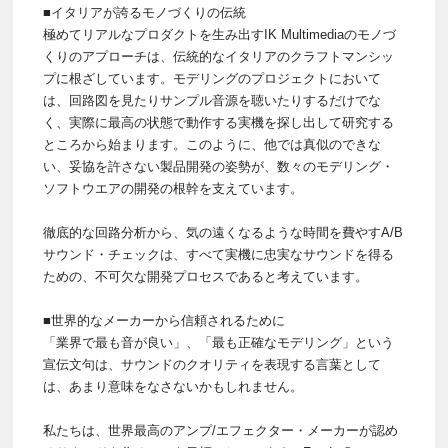
■イタリアが誇るモノづくりの伝統
極めてリアルなプロダクトを生み出すIK Multimediaのモノづ
くりのアプローチは、伝統的なイタリアのクラフトマンシッ
プに根ざしています。モデリングのプロジェクトにおいて
は、回路図を見たりサンプル音源を聴いたりするだけでな
く、実際に最高の状態で動作する実機を探し出して研究する
ところから始まります。このように、他では真似のできな
い、妥協を許さない製品開発の姿勢が、数々のモデリング・
ソフトウエアの開発の根幹を支えています。
徹底的な回路分析から、気の遠くなるような時間を費やすA/B
サウンド・チェックは、すべて実機に忠実なサウンドを得る
ための、不可欠な開発プロセスであると考えています。
■世界的なメーカーから信頼されるために
「業界で最も音が良い」、「最も正確なモデリング」という
宣伝文句は、サウンドのクオリティを表現する言葉として
は、あまり意味をなさないかもしれません。
私たちは、世界最高のアンプ/エフェクター・メーカーが認め