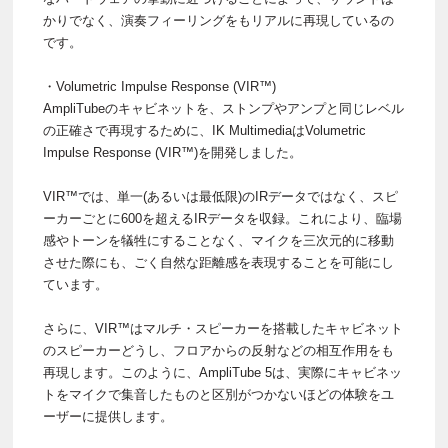
かりでなく、演奏フィーリングをもリアルに再現しているの
です。
・Volumetric Impulse Response (VIR™)
AmpliTubeのキャビネットを、ストンプやアンプと同じレベル
の正確さで再現するために、IK MultimediaはVolumetric
Impulse Response (VIR™)を開発しました。
VIR™では、単一(あるいは最低限)のIRデータではなく、スピ
ーカーごとに600を超えるIRデータを収録。これにより、臨場
感やトーンを犠牲にすることなく、マイクを三次元的に移動
させた際にも、ごく自然な距離感を表現することを可能にし
ています。
さらに、VIR™はマルチ・スピーカーを搭載したキャビネット
のスピーカーどうし、フロアからの反射などの相互作用をも
再現します。このように、AmpliTube 5は、実際にキャビネッ
トをマイクで集音したものと区別がつかないほどの体験をユ
ーザーに提供します。