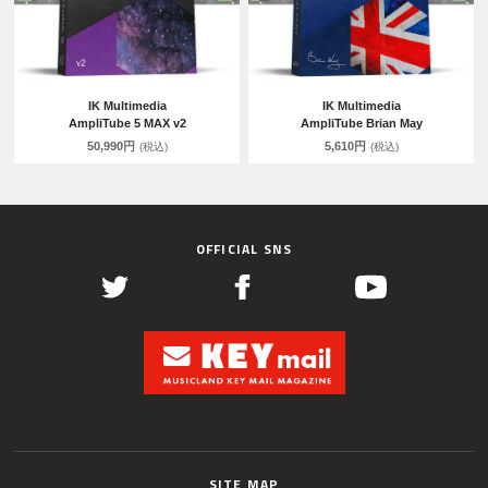
IK Multimedia
IK Multimedia
AmpliTube 5 MAX v2
AmpliTube Brian May
50,990円
5,610円
(税込)
(税込)
OFFICIAL SNS
SITE MAP