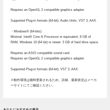
Requires an OpenGL 2 compatible graphics adapter.
Supported Plug-in formats (64-bit): Audio Units, VST 3, AAX.
・Windows® (64-bits)
Minimal: Intel® Core i5 Processor or equivalent, 8 GB of
RAM, Windows 10 (64 bit) or newer. 3 GB of hard drive space.
Requires an ASIO compatible sound card.
Requires an OpenGL 2 compatible graphics adapter.
Supported Plug-in formats (64-bit): VST 3, AAX.
※動作環境は随時更新されるため、詳細、最新状況はメーカ
ーサイトにてご確認ください。
あなたにおすすめの商品