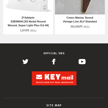
D'Addario
Crews Maniac Sound
XSE09544 [XS Nickel Round
Vintage Line ALV Standard
Wound, Super Light Plus 9.5-44]
352,000円
(税込)
1,870円
(税込)
OFFICIAL SNS
SITE MAP