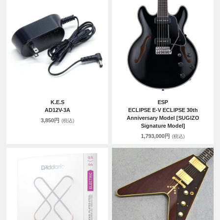
K.E.S
ESP
AD12V-3A
ECLIPSE E-V ECLIPSE 30th
Anniversary Model [SUGIZO
3,850円
(税込)
Signature Model]
1,793,000円
(税込)