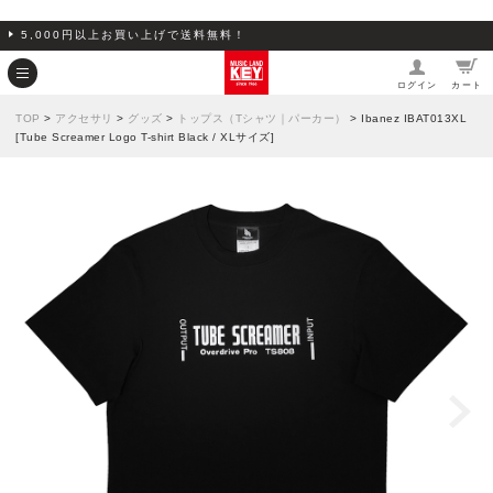
5,000円以上お買い上げで送料無料！
ログイン
カート
TOP
>
アクセサリ
>
グッズ
>
トップス（Tシャツ｜パーカー）
> Ibanez IBAT013XL
[Tube Screamer Logo T-shirt Black / XLサイズ]