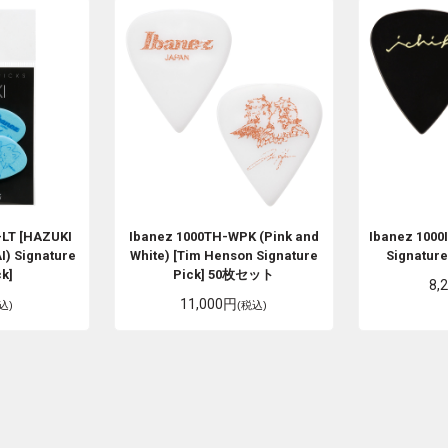
LT [HAZUKI
Ibanez
1000TH-WPK (Pink and
Ibanez
1000I
) Signature
White) [Tim Henson Signature
Signatur
k]
Pick] 50枚セット
8,
11,000円
込)
(税込)