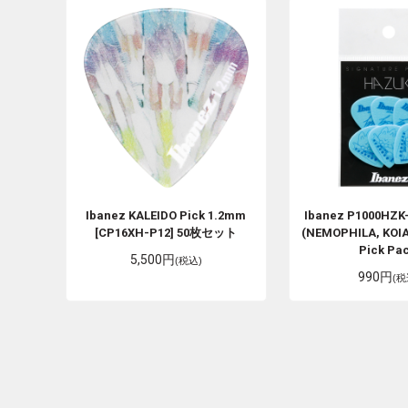
Ibanez
KALEIDO Pick 1.2mm
Ibanez
P1000HZK-
[CP16XH-P12] 50枚セット
(NEMOPHILA, KOIAI
Pick Pac
5,500円
(税込)
990円
(税