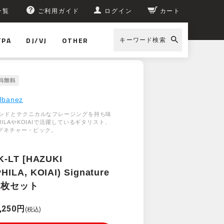
一覧
ご利用ガイド
ログイン
カート
/PA
DJ/VJ
OTHER
キーワード検索
Ibanez
ンドとテクニカルなフレージングを持ち味
HILAやKOIAIで活躍しているギタリスト、
シグネチャー・ピック。
K-LT [HAZUKI
ILA, KOIAI) Signature
 50枚セット
,250円
(税込)