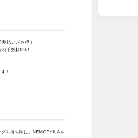
分割払いがお得！
金利手数料0%！
ます！
を持ち味に、NEMOPHILAや