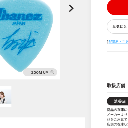
[
配送料・手
取扱店舗
商品の在庫に
メーカーより
品をご用意で
店舗の在庫状