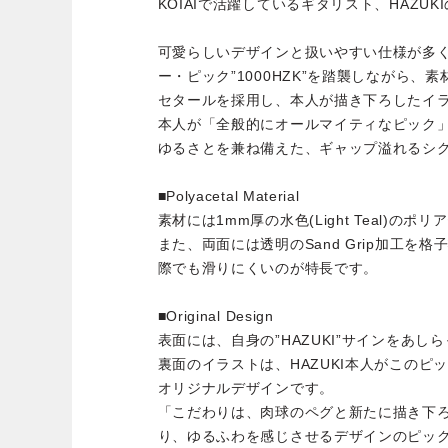
KOIAIで活躍しているギタリスト、HAZU
可愛らしいデザインと扱いやすい仕様が多
ー・ピック”1000HZK”を踏襲しながら、素材に
セタールを採用し、本人が描き下ろしたイ
本人が「全般的にオールマイティなピック
ゆるさとを兼ね備えた、ギャップ溢れるシ
■Polyacetal Material
素材には1mm厚の水色(Light Teal)の
また、両面には透明のSand Grip加工を
際でも滑りにくいのが特長です。
■Original Design
表面には、自身の”HAZUKI”サインをあし
裏面のイラストは、HAZUKI本人がこのピ
オリジナルデザインです。
「こだわりは、肉球のペグと新たに描き下
り、ゆるふわを感じさせるデザインのピッ