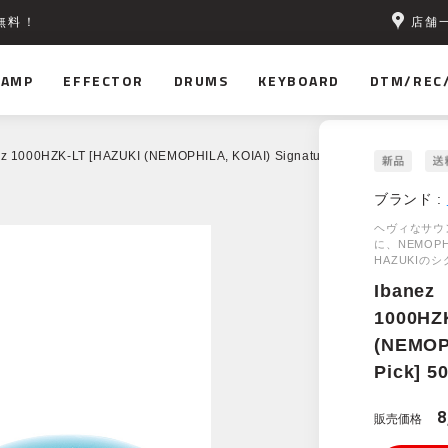
店舗
無料！
AMP
EFFECTOR
DRUMS
KEYBOARD
DTM/REC
ez 1000HZK-LT [HAZUKI (NEMOPHILA, KOIAI) Signature Pick] 50枚セット
ブランド :
ヘヴィなサウ
に、NEMOP
HAZUKIの
Ibanez
1000HZ
(NEMOPH
Pick]
8
販売価格