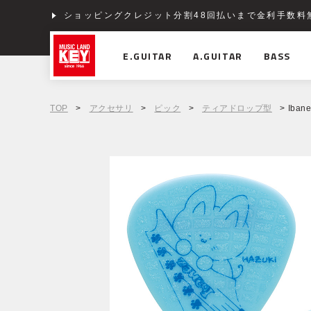
ショッピングクレジット分割48回払いまで金利手数料
E.GUITAR
A.GUITAR
BASS
TOP
>
アクセサリ
>
ピック
>
ティアドロップ型
> Iban