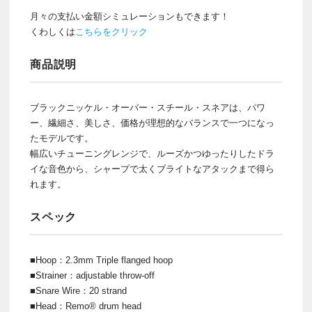
月々の支払い金額シミュレーションもできます！
くわしくは
こちらをクリック
商品説明
ブラックニッケル・オーバー・スチール・スネアは、パワ
ー、繊細さ、美しさ、価格が理想的なバランスで一つになっ
たモデルです。
幅広いチューニングレンジで、ルーズかつゆったりしたドラ
イな音色から、シャープで太くブライトなアタックまで得ら
れます。
スペック
■Hoop：2.3mm Triple flanged hoop
■Strainer：adjustable throw-off
■Snare Wire：20 strand
■Head：Remo® drum head