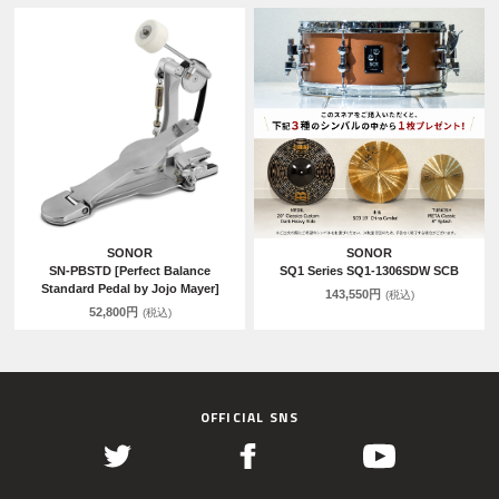
SONOR
SONOR
SN-PBSTD [Perfect Balance
SQ1 Series SQ1-1306SDW SCB
Standard Pedal by Jojo Mayer]
143,550円
(税込)
52,800円
(税込)
OFFICIAL SNS