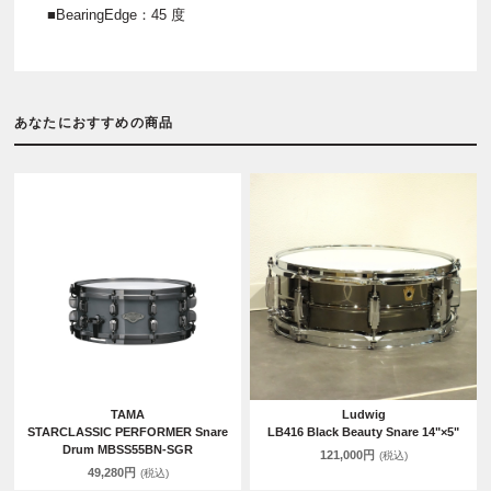
■BearingEdge：45 度
あなたにおすすめの商品
TAMA
Ludwig
STARCLASSIC PERFORMER Snare
LB416 Black Beauty Snare 14"×5"
Drum MBSS55BN-SGR
121,000円
(税込)
49,280円
(税込)