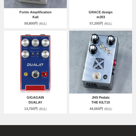
Fortin Amplification
GRACE design
Kali
m303
59,800円
57,200円
(税込)
(税込)
GIGAGAIN
JHS Pedals
DUALAY
THE KILT10
13,750円
44,550円
(税込)
(税込)