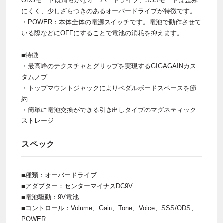
ODSモードは滑らかなオーバードライブ、SSSモードは歪み
にくく、少しざらつきのあるオーバードライブが特徴です。
・POWER：本体全体の電源スイッチです。電池で動作させて
いる際などにOFFにすることで電池の消耗を抑えます。
■特徴
・最高峰のテクスチャとグリップを実現するGIGAGAINカス
タムノブ
・トップマウントジャックによりペダルボードスペースを節
約
・簡単に電池交換ができる引き出しタイプのマグネティック
ストレージ
スペック
■種類：オーバードライブ
■アダプター：センターマイナスDC9V
■電池駆動：9V電池
■コントロール：Volume、Gain、Tone、Voice、SSS/ODS、
POWER