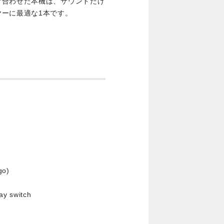
け合わせた本機は、サウンドだけ
ーに最適な1本です。
go)
ay switch