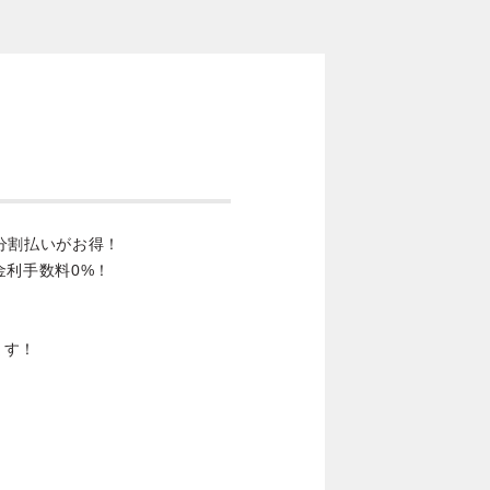
分割払いがお得！
金利手数料0%！
ます！