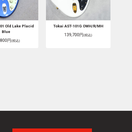
01 Old Lake Placid
Tokai
AST-101G OWH/R/MH
Blue
139,700円
(税込)
,800円
(税込)