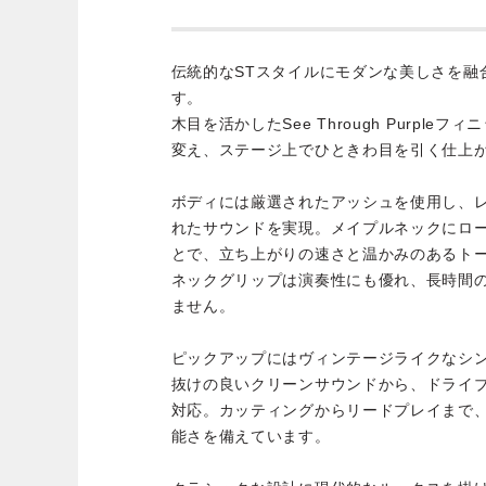
伝統的なSTスタイルにモダンな美しさを融
す。
木目を活かしたSee Through Purpl
変え、ステージ上でひときわ目を引く仕上
ボディには厳選されたアッシュを使用し、
れたサウンドを実現。メイプルネックにロ
とで、立ち上がりの速さと温かみのあるト
ネックグリップは演奏性にも優れ、長時間
ません。
ピックアップにはヴィンテージライクなシ
抜けの良いクリーンサウンドから、ドライ
対応。カッティングからリードプレイまで
能さを備えています。