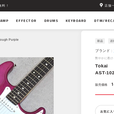
店舗
無料！
AMP
EFFECTOR
DRUMS
KEYBOARD
DTM/REC
rough Purple
ブランド :
艶やかに透け
Tokai
AST-102
1
販売価格