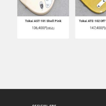
Tokai
AST-101 Shell Pink
Tokai
ATE-102 Off
136,400円
147,400円
(税込)
OFFICIAL SNS