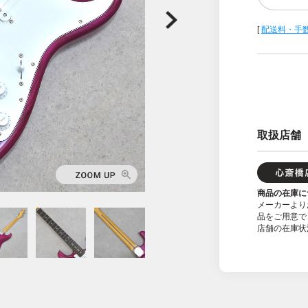
[
配送料・手
取扱店舗
商品の在庫に
メーカーより
品をご用意で
店舗の在庫状