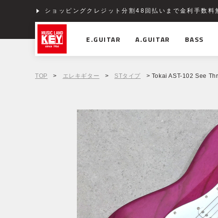
ショッピングクレジット分割48回払いまで金利手数料
E.GUITAR
A.GUITAR
BASS
TOP
>
エレキギター
>
STタイプ
> Tokai AST-102 See Th