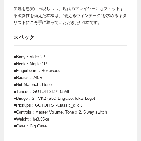
伝統を忠実に再現しつつ、現代のプレイヤーにもフィットす
る演奏性を備えた本機は、“使えるヴィンテージ”を求めるギタ
リストにこそ手に取っていただきたい1本です。
スペック
■Body：Alder 2P
■Neck：Maple 1P
■Fingerboard：Rosewood
■Radius：240R
■Nut Material：Bone
■Tuners：GOTOH SD91-05ML
■Bridge：ST-VK2 (S5D Engrave:Tokai Logo)
■Pickups：GOTOH ST-Classic_α x 3
■Controls：Master Volume, Tone x 2, 5 way switch
■Weight：約3.55kg
■Case：Gig Case