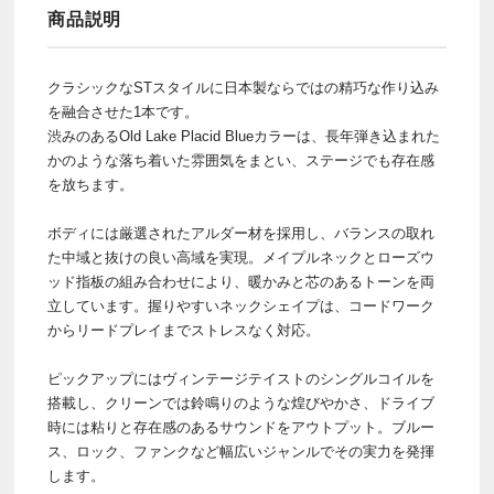
商品説明
クラシックなSTスタイルに日本製ならではの精巧な作り込み
を融合させた1本です。
渋みのあるOld Lake Placid Blueカラーは、長年弾き込まれた
かのような落ち着いた雰囲気をまとい、ステージでも存在感
を放ちます。
ボディには厳選されたアルダー材を採用し、バランスの取れ
た中域と抜けの良い高域を実現。メイプルネックとローズウ
ッド指板の組み合わせにより、暖かみと芯のあるトーンを両
立しています。握りやすいネックシェイプは、コードワーク
からリードプレイまでストレスなく対応。
ピックアップにはヴィンテージテイストのシングルコイルを
搭載し、クリーンでは鈴鳴りのような煌びやかさ、ドライブ
時には粘りと存在感のあるサウンドをアウトプット。ブルー
ス、ロック、ファンクなど幅広いジャンルでその実力を発揮
します。