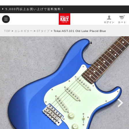
5,000円以上お買い上げで送料無料！
ログイン
カート
TOP
>
エレキギター
>
STタイプ
> Tokai AST-101 Old Lake Placid Blue