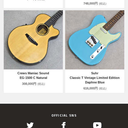
748,000円
(税込)
Crews Maniac Sound
Suhr
EG-1500 C Natural
Classic T Vintage Limited Edition
Daphne Blue
308,000円
(税込)
616,000円
(税込)
OFFICIAL SNS