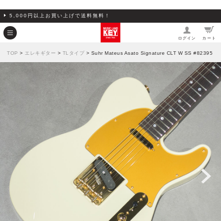
5,000円以上お買い上げで送料無料！
ログイン
カート
TOP
>
エレキギター
>
TLタイプ
> Suhr Mateus Asato Signature CLT W SS #82395