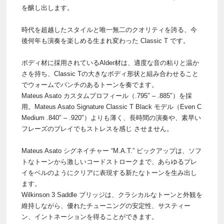
を醸し出します。
時代を超越したスタイルと唯一無二のクオリティを誇る、今
後何年も演奏を楽しめる生まれ変わった Classic T です。
ボディ材に採用されているAlder材は、適度な音の粘りと温か
さを持ち、Classic Tの大きなボディ形状と組み合わせること
でウォームでパンチのあるトーンを奏でます。
Mateus Asato カスタムプロフィール（.795″ – .885″）を採
用。Mateus Asato Signature Classic T Black モデル（Even C
Medium .840″ – .920″）よりも薄く、長時間の演奏や、素早い
フレーズのプレイでもストレスを感じ させません。
Mateus Asato シグネイチャー “M.A.T.” ピックアップは、ソフ
トなトーンから激しいコードストロークまで、あらゆるプレ
イをベルのようにクリアに表現する新たなトーンを生み出し
ます。
Wilkinson 3 Saddle ブリッジは、クラシカルなトーンと外観を
維持しながら、優れたチューニングの安定性、サスティー
ン、イントネーションを得ることができます。