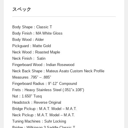
スペック
Body Shape：Classic T
Body Finish：MA White Gloss
Body Wood：Alder
Pickguard：Matte Gold
Neck Wood：Roasted Maple
Neck Finish： Satin
Fingerboard Wood：Indian Rosewood
Neck Back Shape：Mateus Asato Custom Neck Profile
Measures .795″ – .885″
Fingerboard Radius：9″-12″ Compound
Frets：Heavy Stainless Steel (.051″x.108″)
Nut：1.650″ Tusq
Headstock：Reverse Original
Bridge Pickup：M.A.T. Model – M.A.T.
Neck Pickup：M.A.T. Model – M.A.T.
Tuning Machines：Suhr Locking
Bridge：Wilkinson 3 Saddle Classic T