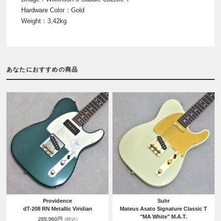
Hardware Color：Gold
Weight：3,42kg
あなたにおすすめの商品
Providence
Suhr
dT-208 RN Metallic Viridian
Mateus Asato Signature Classic T
"MA White" M.A.T.
289,960円
(税込)