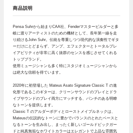
商品説明
Pensa Suhrから始まりCAA社、Fenderマスタービルダーと多
岐に渡りアーティストのための機材として、長年第一線を走
り続けるJohn Suhr。伝統を尊重しつつ現代的な演奏性でギタ
ーだけにとどまらず、アンプ、エフェクターとトータルプレ
イアビリティが非常に高く抜群のセンスを感じさせてくれる
トップブランド。
使用ミュージシャンも多く特にスタジオミュージシャンから
は絶大な信頼を得ています。
2020年に初登場した Mateus Asato Signature Classic T の進
化形であるこのギターは、クリーンサウンドのプレイとドラ
イブサウンドのプレイ両方にマッチする、パンチのある明瞭
なトーンを提供します。
Classic T のアルダーボディとローストメイプルネックは、
Mateusの伝説的なトーンに豊かでバランスのとれたベースと
なるトーンを生み出し、まったく新しいゴールドピックガー
ドと純真無垢なホワイトカラーはエレガントで上品な雰囲気