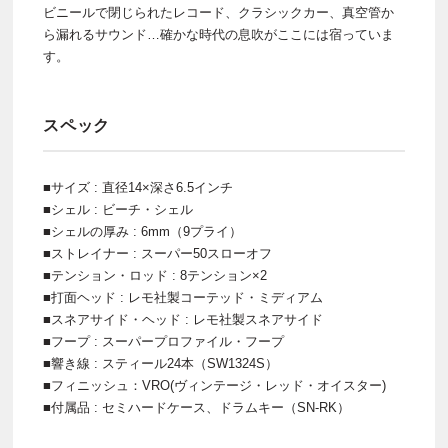
ビニールで閉じられたレコード、クラシックカー、真空管か
ら漏れるサウンド…確かな時代の息吹がここには宿っていま
す。
スペック
■サイズ : 直径14×深さ6.5インチ
■シェル : ビーチ・シェル
■シェルの厚み : 6mm（9プライ）
■ストレイナー : スーパー50スローオフ
■テンション・ロッド : 8テンション×2
■打面ヘッド : レモ社製コーテッド・ミディアム
■スネアサイド・ヘッド : レモ社製スネアサイド
■フープ : スーパープロファイル・フープ
■響き線 : スティール24本（SW1324S）
■フィニッシュ：VRO(ヴィンテージ・レッド・オイスター)
■付属品 : セミハードケース、ドラムキー（SN-RK）