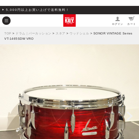
5,000円以上お買い上げで送料無料！
ログイン
カート
TOP
>
ドラム｜パーカッション
>
スネア
>
ウッドシェル
> SONOR VINTAGE Series
VT-1465SDW VRO