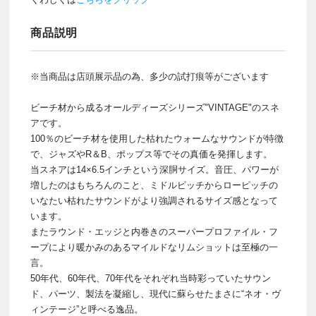
商品説明
※当商品は店頭展示品の為、多少の試打痕等がございます
ビーチ材から成るオールディーズシリーズ"VINTAGE"のスネ
アです。
100％のビーチ材を使用した枯れたウォームなサウンドが特徴
で、ジャズやR＆B、ポップス等でその真価を発揮します。
当スネアは14×6.5インチという深胴サイズ。音圧、パワーが
増したのはもちろんのこと、ミドルピッチからローピッチの
いなたい枯れたサウンドがより強調されるサイズ感となって
います。
またラウンド・エッジと内巻きのスーパープロファイル・フ
ープにより暖かみのあるマイルドなリムショットは至極の一
言。
50年代、60年代、70年代をそれぞれ当時彩っていたサウン
ド、パーツ、製法を凝縮し、現代に蘇らせたまさに“ネオ・ヴ
ィンテージ”と呼べる逸品。