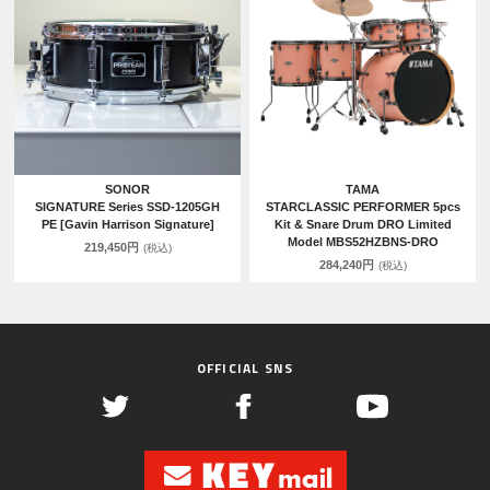
SONOR
TAMA
SIGNATURE Series SSD-1205GH
STARCLASSIC PERFORMER 5pcs
PE [Gavin Harrison Signature]
Kit & Snare Drum DRO Limited
Model MBS52HZBNS-DRO
219,450円
(税込)
284,240円
(税込)
OFFICIAL SNS