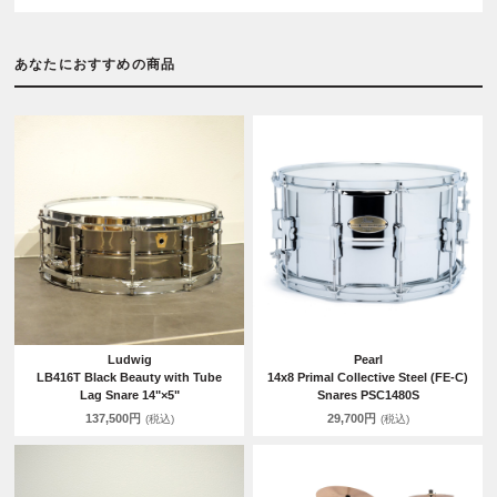
あなたにおすすめの商品
Ludwig
Pearl
LB416T Black Beauty with Tube
14x8 Primal Collective Steel (FE-C)
Lag Snare 14"×5"
Snares PSC1480S
137,500円
29,700円
(税込)
(税込)