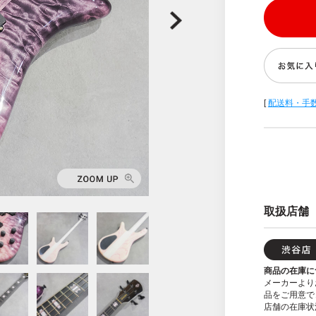
[
配送料・手
取扱店舗
商品の在庫に
メーカーより
品をご用意で
店舗の在庫状