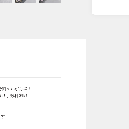
分割払いがお得！
金利手数料0%！
ます！