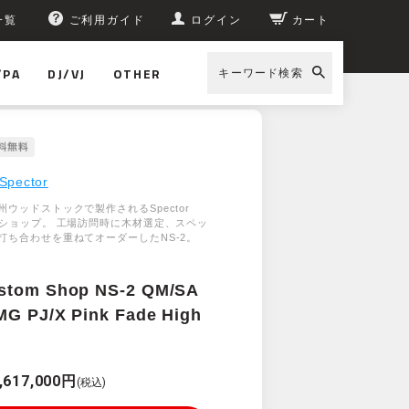
一覧
ご利用ガイド
ログイン
カート
/PA
DJ/VJ
OTHER
キーワード検索
Spector
ウッドストックで製作されるSpector
ムショップ。 工場訪問時に木材選定、スペッ
打ち合わせを重ねてオーダーしたNS-2。
stom Shop NS-2 QM/SA
G PJ/X Pink Fade High
,617,000円
(税込)