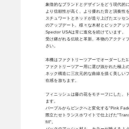
象徴的なブランドとデザインをどう現代的
より信頼性が高く、より優れた音と演奏性
スチュワートとネッドが造り上げたエッセ
のアップデート、様々な木材とピックアッ
Spector USAは常に進化を続けています。
受け継がれる伝統と革新、本物のアクティ
さい。
本機はファクトリーツアーでオーダーした1
ファクトリーツアー用に選び抜かれた極上
ネック構造に三次元的な曲線を描く美しい
在感を放ちます。
フィニッシュは藤の花をモチーフにした、
ます。
パープルからピンクへと変化する"Pink F
際立たせトランスホワイトで仕上げた"Trans white 
fill"。
バックのアッシュ材も、カラーが映えるよ