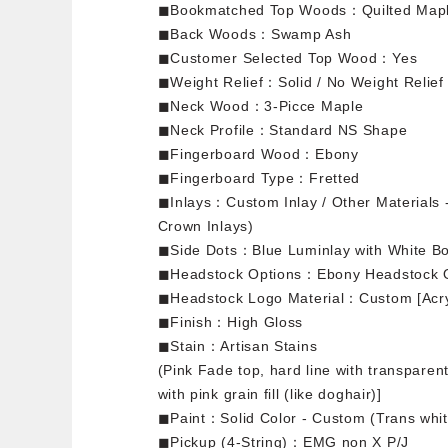
◼︎Bookmatched Top Woods：Quilted Map
◼︎Back Woods：Swamp Ash
◼︎Customer Selected Top Wood：Yes
◼︎Weight Relief：Solid / No Weight Relief
◼︎Neck Wood：3-Picce Maple
◼︎Neck Profile：Standard NS Shape
◼︎Fingerboard Wood：Ebony
◼︎Fingerboard Type：Fretted
◼︎Inlays：Custom Inlay / Other Materials -
Crown Inlays)
◼︎Side Dots：Blue Luminlay with White B
◼︎Headstock Options：Ebony Headstock 
◼︎Headstock Logo Material：Custom [Acry
◼︎Finish：High Gloss
◼︎Stain：Artisan Stains
(Pink Fade top, hard line with transparent
with pink grain fill (like doghair)]
◼︎Paint：Solid Color - Custom (Trans white 
◼︎Pickup (4-String)：EMG non X P/J