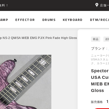
店舗
無料！
AMP
EFFECTOR
DRUMS
KEYBOARD
DTM/REC
p NS-2 QM/SA M/EB EMG PJ/X Pink Fade High Gloss
ブランド :
ニューヨーク州
USAカスタ
ク、カラーと
Spector
USA Cu
M/EB EM
Gloss
1
販売価格