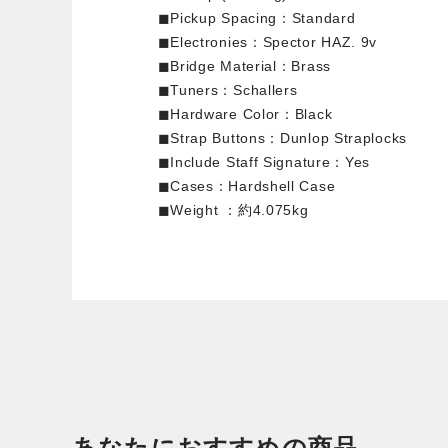
◼︎Pickup Spacing：Standard
◼︎Electronies：Spector HAZ. 9v
◼︎Bridge Material：Brass
◼︎Tuners：Schallers
◼︎Hardware Color：Black
◼︎Strap Buttons：Dunlop Straplocks
◼︎Include Staff Signature：Yes
◼︎Cases：Hardshell Case
◼︎Weight ：約4.075kg
あなたにおすすめの商品