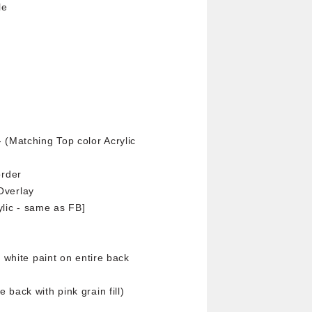
le
 (Matching Top color Acrylic
order
Overlay
lic - same as FB]
 white paint on entire back
back with pink grain fill)