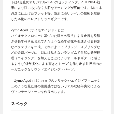
トは4点止めオリジナルZT-4Sのセッティング。Z TUNING効
果により狂いも少なく大胆なアーミングが可能です。1本１本
丹念に仕上げたフレット等、随所に高いレベルの技術を駆使
した本物のエレクトリックギターです。
Zymo Aged（ザイモエイジド）とは
バイオテクノロジーに基づいた独自の製法により金属を発酵
させ長年弾き込まれてきたような経年劣化を促進させる特別
なバクテリアを生成、それによってブリッジ、スプリングな
どの金属パーツに、目には見えないランダムで自然な発酵処
理（エイジング）を加えることによりオールドギターに感じ
るような”経年劣化による響きとトーン”を作り出す世界初のオ
ーガニックなサウンドエイジング・パーツ。
「Zymo Aged」はこれまでのレリックやエイジドフィニッシ
ュのような見た目の使用感ではないリアルな経年劣化による
ヴィンテージトーンを作り出します。
スペック