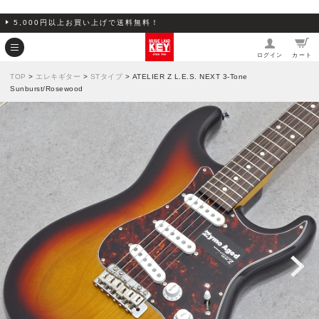
5,000円以上お買い上げで送料無料！
ログイン
カート
TOP
>
エレキギター
>
STタイプ
> ATELIER Z L.E.S. NEXT 3-Tone
Sunburst/Rosewood