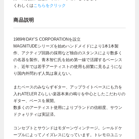
くわしくは
こちらをクリック
商品説明
1989年DAY’S CORPORATIONを設立
MAGNITUDEシリーズを始めハンドメイドにより1本1本製
作、アクティブ回路の採用など独自のスタンスにより数多く
の名器を製作。青木智仁氏を始め第一線で活躍するベーシス
ト、近年では若手アーティストの使用も頻繁に見るようにな
り国内外問わず人気は衰えない。
またベースのみならずギター、アップライトベースにも力を
入れATELER Zらしい楽器本来の鳴りを中心としたこだわりの
ギター、ベースを展開。
数多くのアーティスト使用によりブランドの信頼度、サウン
ドクォリティは実証済。
コンセプトとサウンドはモダーンヴィンテージ。シールドケ
ーブルによってノイズレスになっています。トレモロユニッ