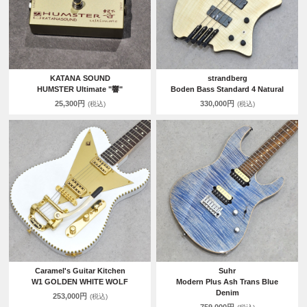
KATANA SOUND
strandberg
HUMSTER Ultimate "響"
Boden Bass Standard 4 Natural
25,300円
330,000円
(税込)
(税込)
Caramel's Guitar Kitchen
Suhr
W1 GOLDEN WHITE WOLF
Modern Plus Ash Trans Blue
Denim
253,000円
(税込)