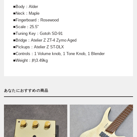
■Body：Alder
■Neck：Maple
■Fingerboard：Rosewood
■Scale：25.5"
■Tuning Key：Gotoh SD-91
■Bridge：Atelier Z ZT-4 Zymo Aged
■Pickups：Atelier Z ST-DLX
■Controls：1 Volume knob, 1 Tone Knob, 1 Blender
■Weight：約3.49kg
あなたにおすすめの商品