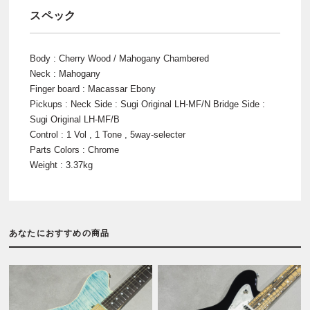
スペック
Body : Cherry Wood / Mahogany Chambered
Neck : Mahogany
Finger board : Macassar Ebony
Pickups : Neck Side : Sugi Original LH-MF/N Bridge Side :
Sugi Original LH-MF/B
Control : 1 Vol , 1 Tone , 5way-selecter
Parts Colors : Chrome
Weight : 3.37kg
あなたにおすすめの商品