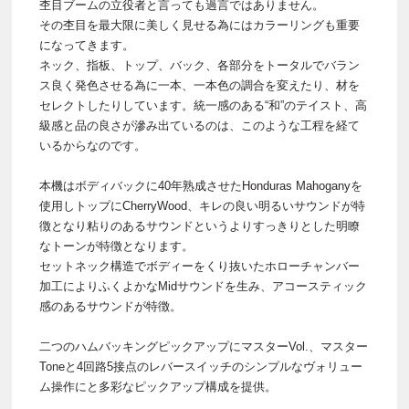
杢目ブームの立役者と言っても過言ではありません。
その杢目を最大限に美しく見せる為にはカラーリングも重要
になってきます。
ネック、指板、トップ、バック、各部分をトータルでバラン
ス良く発色させる為に一本、一本色の調合を変えたり、材を
セレクトしたりしています。統一感のある“和”のテイスト、高
級感と品の良さが滲み出ているのは、このような工程を経て
いるからなのです。
本機はボディバックに40年熟成させたHonduras Mahoganyを
使用しトップにCherryWood、キレの良い明るいサウンドが特
徴となり粘りのあるサウンドというよりすっきりとした明瞭
なトーンが特徴となります。
セットネック構造でボディーをくり抜いたホローチャンバー
加工によりふくよかなMidサウンドを生み、アコースティック
感のあるサウンドが特徴。
二つのハムバッキングピックアップにマスターVol.、マスター
Toneと4回路5接点のレバースイッチのシンプルなヴォリュー
ム操作にと多彩なピックアップ構成を提供。