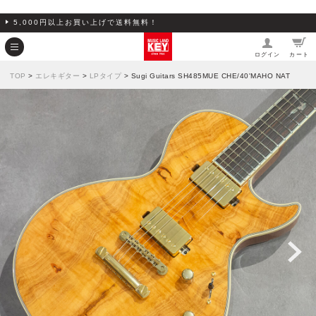
5,000円以上お買い上げで送料無料！
ログイン
カート
TOP
>
エレキギター
>
LPタイプ
> Sugi Guitars SH485MUE CHE/40'MAHO NAT