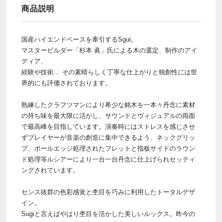
商品説明
国産ハイエンドベースを牽引するSgui。
マスタービルダー「杉本 眞」氏による木の選定、制作のアイ
ディア、
経験や技術… その素晴らしく丁寧な仕上がりと独創性には世
界的にも評価されております。
熟練したクラフツマンにより希少な銘木を一本々丹念に素材
の持ち味を最大限に活かし、サウンドとヴィジュアルの両面
で最高峰を目指しています。演奏時にはストレスを感じさせ
ずプレイヤーが音楽の創造に集中できるよう、ネックグリッ
プ、ボールエッジ処理されたフレットと指板サイドのラウン
ド処理等ルシアーにより一台一台丹念に仕上げられセッティ
ングされています。
センス抜群の色彩感覚と杢目を巧みに利用したトータルデザ
イン。
Sugiと言えばやはり杢目を活かした美しいルックス。昨今の