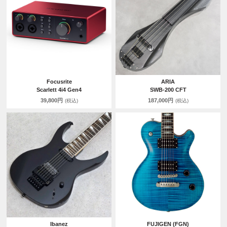
Focusrite
ARIA
Scarlett 4i4 Gen4
SWB-200 CFT
39,800円
187,000円
(税込)
(税込)
Ibanez
FUJIGEN (FGN)