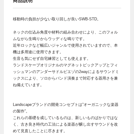
商品説明
移動時の負担が少ない取り回しが良いSWB-STD。
ネックの仕込み角度や材料の組み合わせにより、このフォル
ムながら生鳴りからウッディな鳴りです。
近年ロックなど幅広いジャンルで使用されていますので、本
機は多用途に使用できます。
生音も気にせず自宅練習としても使えます。
ランドスケープオリジナルのマグネットピックアップとフィ
ッシュマンのアンダーサドルピエゾの2wayによるサウンドミ
ックスにより、ソロからバンド演奏まで対応する器用さを兼
ね備えています。
Landscapeブランドの開発コンセプトは”オーガニックな楽器
の製作”。
これらの基礎を成しているものは、新しいものばかりではな
く、古き良き時代の工法による楽器が醸し出すサウンドを改
めて見直したことに尽きます。