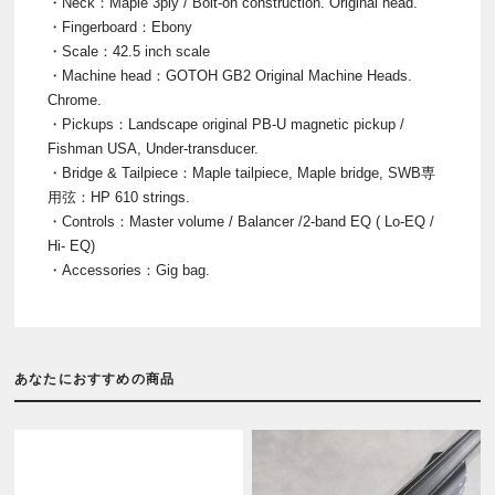
・Neck：Maple 3ply / Bolt-on construction. Original head.
・Fingerboard：Ebony
・Scale：42.5 inch scale
・Machine head：GOTOH GB2 Original Machine Heads.
Chrome.
・Pickups：Landscape original PB-U magnetic pickup /
Fishman USA, Under-transducer.
・Bridge & Tailpiece：Maple tailpiece, Maple bridge, SWB専
用弦：HP 610 strings.
・Controls：Master volume / Balancer /2-band EQ ( Lo-EQ /
Hi- EQ)
・Accessories：Gig bag.
あなたにおすすめの商品