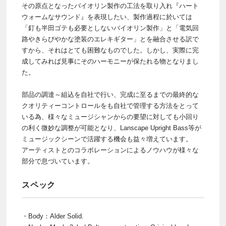
その原点となったバイオリン製作の工法を取り入れ『ハート
ウォームなサウンド』を表現したい、製作過程に於いては
「釘も半田ゴテも必要としないバイオリン製作」と「電気回
路やきらびやかな塗装のエレキギター」とを融合させる訳で
すから、それはとても困難なものでした。しかし、実際に完
成してみれば見事にそのハーモニーが保たれる物となりまし
た。
部品の調達～組込を自社で行い、完成に至るまでの最終的な
クオリティーコントロールをも自社で管理する方法をとって
いる為、様々なミュージシャンからの要望に対しても小回り
の利く微妙な調整が可能となり、Lanscape Upright Bass等が
ミュージックシーンで活躍する機会も益々増えています。
アーティストとのコラボレーションによるノウハウが様々な
部分で息づいています。
スペック
・Body：Alder Solid.