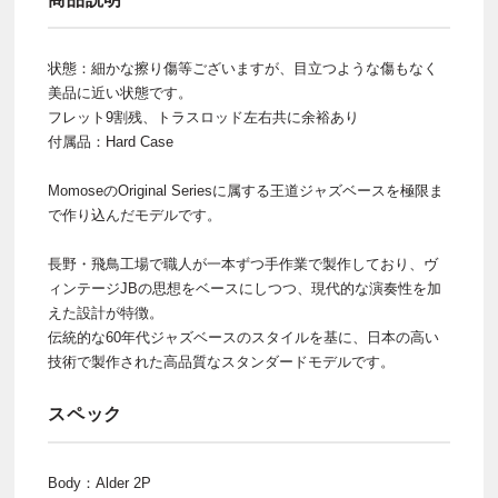
状態：細かな擦り傷等ございますが、目立つような傷もなく
美品に近い状態です。
フレット9割残、トラスロッド左右共に余裕あり
付属品：Hard Case
MomoseのOriginal Seriesに属する王道ジャズベースを極限ま
で作り込んだモデルです。
長野・飛鳥工場で職人が一本ずつ手作業で製作しており、ヴ
ィンテージJBの思想をベースにしつつ、現代的な演奏性を加
えた設計が特徴。
伝統的な60年代ジャズベースのスタイルを基に、日本の高い
技術で製作された高品質なスタンダードモデルです。
スペック
Body：Alder 2P