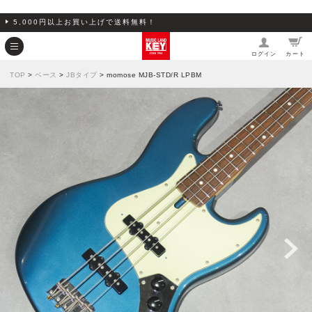
5,000円以上お買い上げで送料無料！
ログイン
カート
TOP
>
ベース
>
JBタイプ
> momose MJB-STD/R LPBM