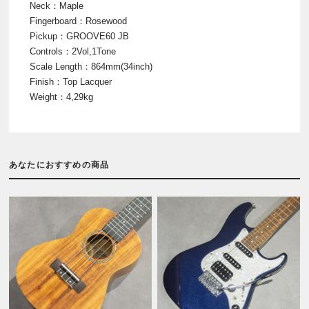
Neck：Maple
Fingerboard：Rosewood
Pickup：GROOVE60 JB
Controls：2Vol,1Tone
Scale Length：864mm(34inch)
Finish：Top Lacquer
Weight：4,29kg
あなたにおすすめの商品