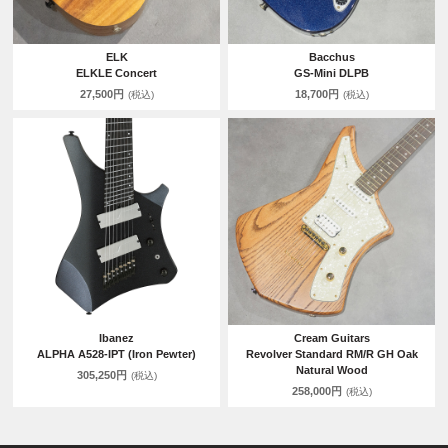
ELK
Bacchus
ELKLE Concert
GS-Mini DLPB
27,500円
18,700円
(税込)
(税込)
Ibanez
Cream Guitars
ALPHA A528-IPT (Iron Pewter)
Revolver Standard RM/R GH Oak
Natural Wood
305,250円
(税込)
258,000円
(税込)