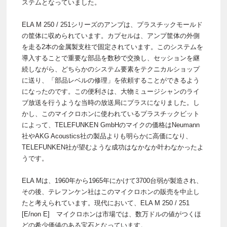
ステムとなっていました。
ELA M 250 / 251シリーズのアンプは、プラスチックモールド
の筐体に収められています。カプセルは、アンプ筐体の外側
を走る2本の金属製支柱で固定されています。このシステムを
導入することで重要な部品を数秒で交換し、セッションを継
続しながら、どちらかのシステム要素をテクニカルショップ
に送り、「部品レベルの修理」を依頼することができるよう
になったのです。この便利さは、大物ミュージシャンのライ
ブ放送を行うような当時の放送局にプラスになりました。し
かし、このマイクロホンに使われているプラスチックビット
によって、TELEFUNKEN GmbHのマイクの価格はNeumann
社やAKG Acoustics社の製品よりも明らかに高価になり、
TELEFUNKEN社が望むような成功はなかなか叶わなかったよ
うです。
ELA Mは、1960年から1965年にかけて3700台弱が製造され、
その後、テレフンケン社はこのマイクロホンの販売を中止し
たと考えられています。現代において、ELA M 250 / 251
[E/non E] マイクロホンは市場では、数万ドルの値がつくほ
どの希少価値のある宝石となっています。