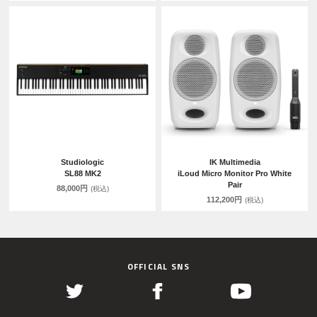
Studiologic
IK Multimedia
SL88 MK2
iLoud Micro Monitor Pro White
Pair
88,000円
(税込)
112,200円
(税込)
OFFICIAL SNS