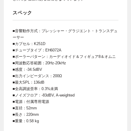
スペック
■音響動作方式：プレッシャー・グラジエント・トランスデュ
ーサー
■カプセル：K251D
■チューブタイプ：EH6072A
■ポーラーパターン：カーディオイド＆フィギュア8＆オムニ
■周波数応答範囲：20Hz-20kHz
■感度：-34.5dBV
■出力インピーダンス：200Ω
■最大SPL：136dB
■全高調波歪率：0.3%未満
■ノイズフロア：-83dBV, A-weighted
■電源：付属専用電源
■直径：52mm
■長さ：220mm
■重量：0.58 kg