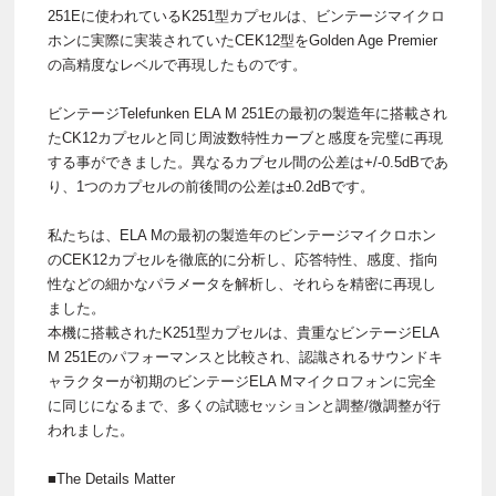
251Eに使われているK251型カプセルは、ビンテージマイクロ
ホンに実際に実装されていたCEK12型をGolden Age Premier
の高精度なレベルで再現したものです。
ビンテージTelefunken ELA M 251Eの最初の製造年に搭載され
たCK12カプセルと同じ周波数特性カーブと感度を完璧に再現
する事ができました。異なるカプセル間の公差は+/-0.5dBであ
り、1つのカプセルの前後間の公差は±0.2dBです。
私たちは、ELA Mの最初の製造年のビンテージマイクロホン
のCEK12カプセルを徹底的に分析し、応答特性、感度、指向
性などの細かなパラメータを解析し、それらを精密に再現し
ました。
本機に搭載されたK251型カプセルは、貴重なビンテージELA
M 251Eのパフォーマンスと比較され、認識されるサウンドキ
ャラクターが初期のビンテージELA Mマイクロフォンに完全
に同じになるまで、多くの試聴セッションと調整/微調整が行
われました。
■The Details Matter