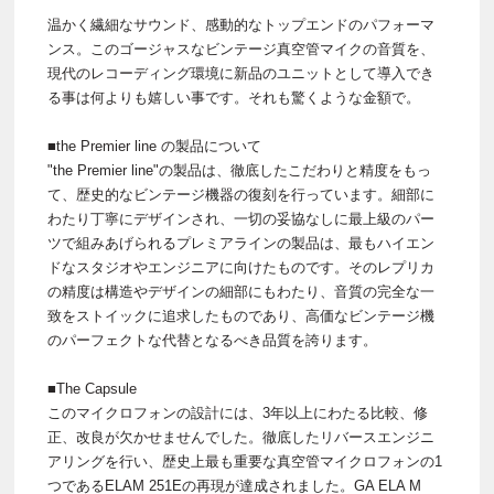
温かく繊細なサウンド、感動的なトップエンドのパフォーマ
ンス。このゴージャスなビンテージ真空管マイクの音質を、
現代のレコーディング環境に新品のユニットとして導入でき
る事は何よりも嬉しい事です。それも驚くような金額で。
■the Premier line の製品について
"the Premier line"の製品は、徹底したこだわりと精度をもっ
て、歴史的なビンテージ機器の復刻を行っています。細部に
わたり丁寧にデザインされ、一切の妥協なしに最上級のパー
ツで組みあげられるプレミアラインの製品は、最もハイエン
ドなスタジオやエンジニアに向けたものです。そのレプリカ
の精度は構造やデザインの細部にもわたり、音質の完全な一
致をストイックに追求したものであり、高価なビンテージ機
のパーフェクトな代替となるべき品質を誇ります。
■The Capsule
このマイクロフォンの設計には、3年以上にわたる比較、修
正、改良が欠かせませんでした。徹底したリバースエンジニ
アリングを行い、歴史上最も重要な真空管マイクロフォンの1
つであるELAM 251Eの再現が達成されました。GA ELA M