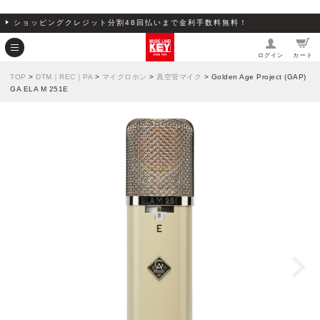
ショッピングクレジット分割48回払いまで金利手数料無料！
ログイン
カート
TOP
>
DTM｜REC｜PA
>
マイクロホン
>
真空管マイク
> Golden Age Project (GAP)
GA ELA M 251E