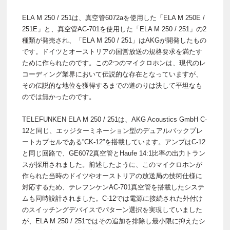
ELA M 250 / 251は、真空管6072aを使用した「ELA M 250E /
251E」と、真空管AC-701を使用した「ELA M 250 / 251」の2
種類が発売され、「ELA M 250 / 251」はAKGが開発したもの
です。ドイツとオーストリアの国営放送の規格要求を満たす
ために作られたのです。この2つのマイクロホンは、現代のレ
コーディング業界において伝説的な存在となっていますが、
その伝説的な地位を獲得するまでの道のりは決して平坦なも
のでは無かったのです。
TELEFUNKEN ELA M 250 / 251は、AKG Acoustics GmbH C-
12と同じ、エッジターミネーション型のデュアルバックプレ
ートカプセルである”CK-12”を搭載しています。アンプはC-12
と同じ回路で、GE6072真空管とHaufe 14:1比率の出力トラン
スが採用されました。前述したように、このマイクロホンが
作られた当時のドイツやオーストリアの放送局の技術仕様に
対応するため、テレフンケンAC-701真空管を搭載したシステ
ムも同時設計されました。C-12では電源に接続された外付け
のスイッチングデバイスでパターン選択を実現していました
が、ELA M 250 / 251ではその追加を排除し最小限に抑えたシ