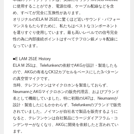
に使用することができ、電源仕様、ケーブル配線などを含
め、すべてが完全に互換性があります。
オリジナルのELA M 251Eに驚くほど近いサウンド・パフォー
マンスをもたらすために、私たちはベストなコンポーネント
を選りすぐり使用しています。最も高いレベルでの信号完全
性の為に内部接続ポイントはすべてテフロン銀メッキ配線に
なっています。
■E LAM 251E History
ELA M 251は、Telefunkenの依頼でAKGが設計・製造したも
ので、AKGの有名なCK12カプセルをベースにした3パターン
の真空管マイクです。
当時、テレフンケンはマイクロホンを製造しておらず、
NeumannとAKGマイクロホンの販売代理店、およびブランド
名として機能していました。特に初期のU47は、Neumannが
設計・製造したにもかかわらず、Telefunkenのブランドで販売
されていました。ノイマンが自社名で製品を販売するように
なると、テレフンケンは自社製品にラージダイアフラム・コ
ンデンサーがなくなり、AKGに開発を依頼したと言われてい
ます。