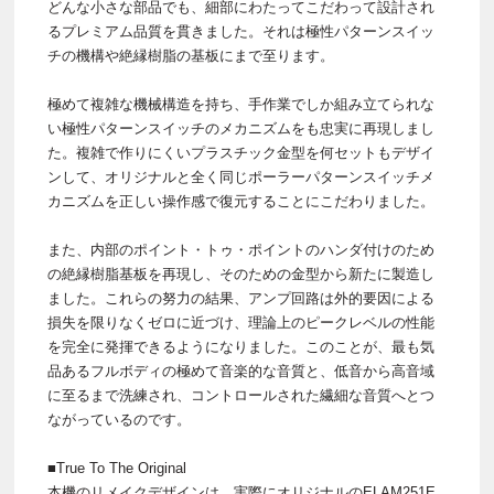
どんな小さな部品でも、細部にわたってこだわって設計され
るプレミアム品質を貫きました。それは極性パターンスイッ
チの機構や絶縁樹脂の基板にまで至ります。
極めて複雑な機械構造を持ち、手作業でしか組み立てられな
い極性パターンスイッチのメカニズムをも忠実に再現しまし
た。複雑で作りにくいプラスチック金型を何セットもデザイ
ンして、オリジナルと全く同じポーラーパターンスイッチメ
カニズムを正しい操作感で復元することにこだわりました。
また、内部のポイント・トゥ・ポイントのハンダ付けのため
の絶縁樹脂基板を再現し、そのための金型から新たに製造し
ました。これらの努力の結果、アンプ回路は外的要因による
損失を限りなくゼロに近づけ、理論上のピークレベルの性能
を完全に発揮できるようになりました。このことが、最も気
品あるフルボディの極めて音楽的な音質と、低音から高音域
に至るまで洗練され、コントロールされた繊細な音質へとつ
ながっているのです。
■True To The Original
本機のリメイクデザインは、実際にオリジナルのELAM251E