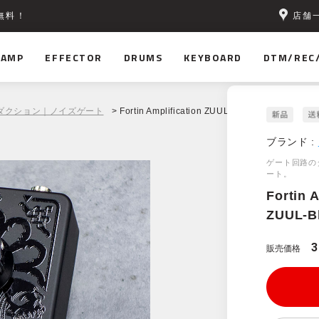
店舗
無料！
AMP
EFFECTOR
DRUMS
KEYBOARD
DTM/REC
ダクション｜ノイズゲート
> Fortin Amplification ZUUL-BlackOut
ブランド :
ゲート回路の
ート。
Fortin 
ZUUL-B
3
販売価格