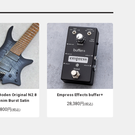
Boden Original N2.8
Empress Effects
buffer+
nim Burst Satin
28,380円
(税込)
,800円
(税込)