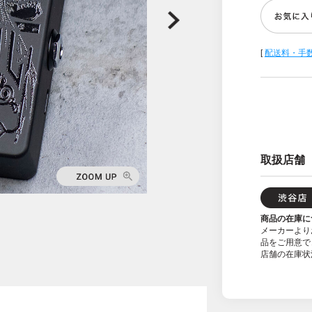
[
配送料・手
取扱店舗
商品の在庫に
メーカーより
品をご用意で
店舗の在庫状