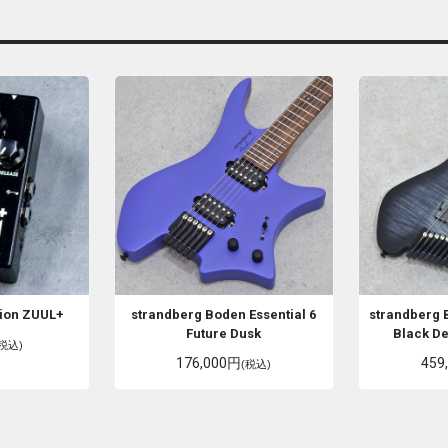
tion
ZUUL+
strandberg
Boden Essential 6
strandberg
Future Dusk
Black De
(税込)
176,000円
459
(税込)