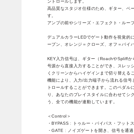
ントロールします。
高品質なスタジオ仕様のため、ギター、ベ
す。
アンプの前やシリーズ・エフェクト・ルー
デュアルカラーLEDでゲート動作を視覚的
ープン、オレンジ＝クローズ、オフ＝バイ
KEY入力信号は、ギター（RoachやSpli
号源から直接入力することができ、スレッ
くクリーンからハイゲインまで切り替える
機能により、入力/出力端子から流れる信号
トロールすることができます。このペダル
り、あなたのプレイスタイルに合わせてシ
う、全ての機能が連動しています。
＜Control＞
・BYPASS : トゥルー・バイパス・フット
・GATE : ノイズゲートを開き、信号を