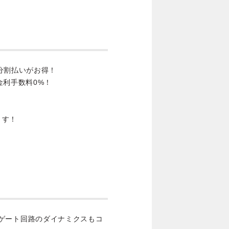
分割払いがお得！
金利手数料0%！
ます！
ブは、ゲート回路のダイナミクスもコ