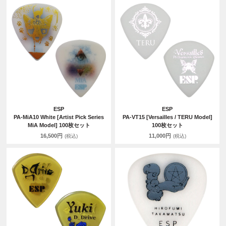
ESP
ESP
PA-MiA10 White [Artist Pick Series
PA-VT15 [Versailles / TERU Model]
MiA Model] 100枚セット
100枚セット
16,500円
11,000円
(税込)
(税込)