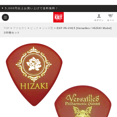
5,000円以上お買い上げで送料無料！
ログイン
カート
TOP
>
アクセサリ
>
ピック
>
ジャズ型
> ESP PA-VH15 [Versailles / HIZAKI Model]
100枚セット