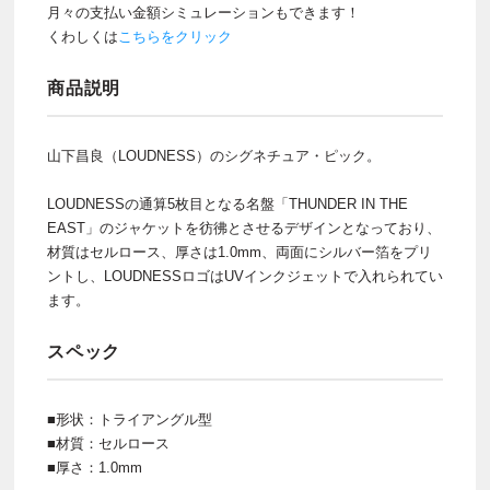
月々の支払い金額シミュレーションもできます！
くわしくは
こちらをクリック
商品説明
山下昌良（LOUDNESS）のシグネチュア・ピック。
LOUDNESSの通算5枚目となる名盤「THUNDER IN THE
EAST」のジャケットを彷彿とさせるデザインとなっており、
材質はセルロース、厚さは1.0mm、両面にシルバー箔をプリ
ントし、LOUDNESSロゴはUVインクジェットで入れられてい
ます。
スペック
■形状：トライアングル型
■材質：セルロース
■厚さ：1.0mm