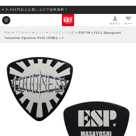
5,000円以上お買い上げで送料無料！
ログイン
カート
TOP
>
アクセサリ
>
ピック
>
トライアングル型
> ESP PA-LY10-1 [Masayoshi
Yamashita Signature Pick] 100枚セット