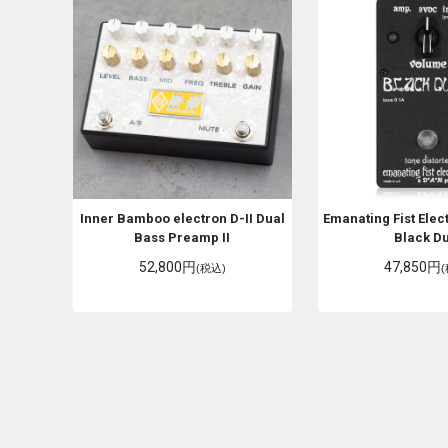
Inner Bamboo electron
D-II Dual
Emanating Fist Elec
Bass Preamp II
Black Du
52,800円
47,850円
(税込)