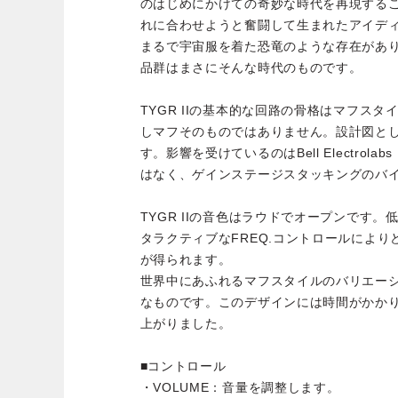
のはじめにかけての奇妙な時代を再現する
れに合わせようと奮闘して生まれたアイデ
まるで宇宙服を着た恐竜のような存在がありました。
品群はまさにそんな時代のものです。
TYGR IIの基本的な回路の骨格はマフス
しマフそのものではありません。設計図と
す。影響を受けているのはBell Electrola
はなく、ゲインステージスタッキングのバ
TYGR IIの音色はラウドでオープンです
タラクティブなFREQ.コントロールによ
が得られます。
世界中にあふれるマフスタイルのバリエー
なものです。このデザインには時間がかか
上がりました。
■コントロール
・VOLUME：音量を調整します。