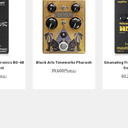
tronics
BD-68
Black Arts Toneworks
Pharaoh
Emanating Fi
st
Do
39,600円
(税込)
60
(税込)