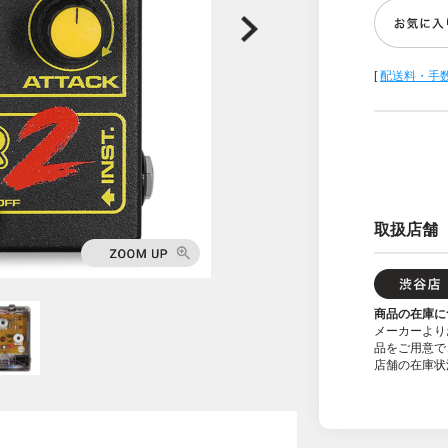
[
配送料・手
取扱店舗
商品の在庫に
メーカーより
品をご用意で
店舗の在庫状