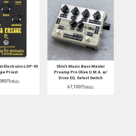
st Electronics
DP-93
Shin's Music
Bass Master
pe Priest
Preamp Pro Olive U.M.A. w/
Drive EQ. Select Switch
,280円
(税込)
67,100円
(税込)