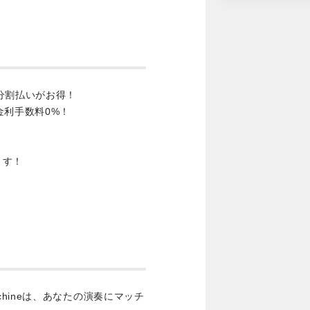
分割払いがお得！
金利手数料0%！
ます！
mony Machineは、あなたの演奏にマッチ