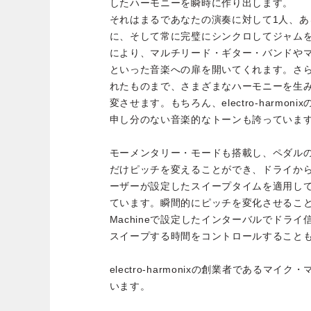
したハーモニーを瞬時に作り出します。
それはまるであなたの演奏に対して1人、あ
に、そして常に完璧にシンクロしてジャム
により、マルチリード・ギター・バンドや
といった音楽への扉を開いてくれます。さ
れたものまで、さまざまなハーモニーを生
変させます。もちろん、electro-harmo
申し分のない音楽的なトーンも誇っていま
モーメンタリー・モードも搭載し、ペダル
だけピッチを変えることができ、ドライか
ーザーが設定したスイープタイムを適用し
ています。瞬間的にピッチを変化させることも、Int
Machineで設定したインターバルでドラ
スイープする時間をコントロールすること
electro-harmonixの創業者であるマ
います。