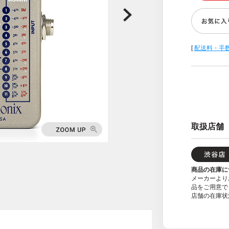
[
配送料・手
取扱店舗
商品の在庫に
メーカーより
品をご用意で
店舗の在庫状