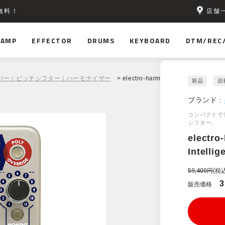
店舗
無料！
AMP
EFFECTOR
DRUMS
KEYBOARD
DTM/REC
バー｜ピッチシフター｜ハーモナイザー
> electro-harmonix Intelligent Har
ブランド :
コンパクトで
シフター。
electro
Intelli
59,400円
(税込
3
販売価格