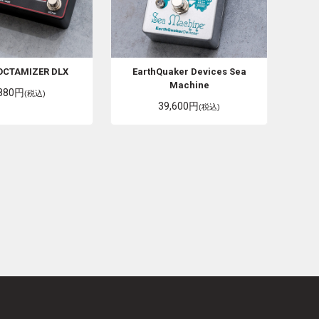
OCTAMIZER DLX
EarthQuaker Devices
Sea
Machine
,880円
(税込)
39,600円
(税込)