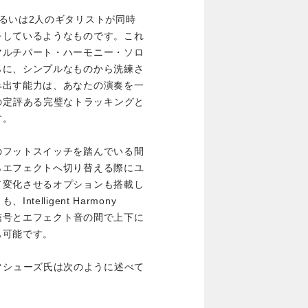
るいは2人のギタリストが同時
をしているようなものです。これ
マルチパート・ハーモニー・ソロ
らに、シンプルなものから洗練さ
み出す能力は、あなたの演奏を一
nixの定評ある完璧なトラッキングと
す。
のフットスイッチを踏んでいる間
らエフェクトへ切り替える際にユ
て変化させるオプションも搭載し
elligent Harmony
イ信号とエフェクト音の間で上下に
も可能です。
イク・マシューズ氏は次のように述べて