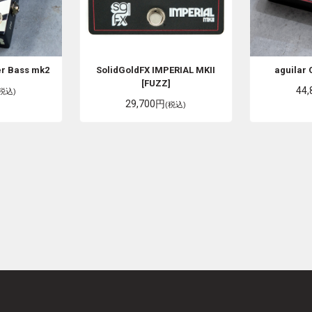
er Bass mk2
SolidGoldFX
IMPERIAL MKII
aguilar
[FUZZ]
44
(税込)
29,700円
(税込)